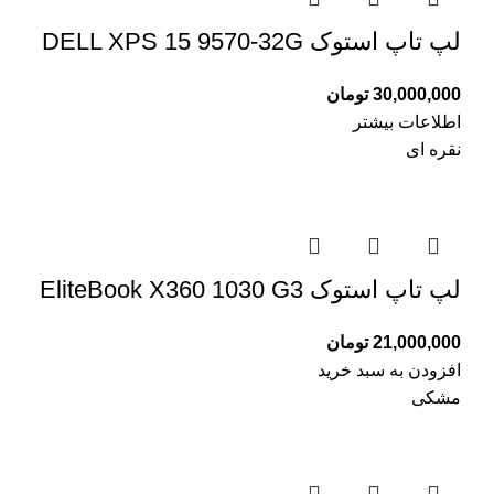
لپ تاپ استوک DELL XPS 15 9570-32G
30,000,000
تومان
اطلاعات بیشتر
نقره ای
لپ تاپ استوک EliteBook X360 1030 G3
21,000,000
تومان
افزودن به سبد خرید
مشکی