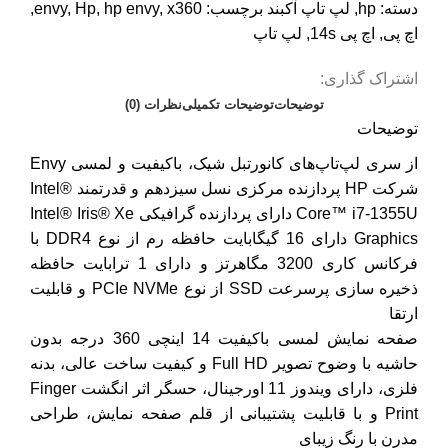
دسته:
hp
,
لپ تاپ آکبند
برچسب:
x360
,
hp envy
,
Hp
,
envy
,
اچ پی
,
اچ پی 14s
,
لپ تاپ
اشتراک گذاری:
توضیحات
توضیحات تکمیلی
نظرات (0)
توضیحات
از سری لپ‌تاپ‌های کانورتبل شیک، باکیفیت و لمسی Envy
شرکت HP پردازنده مرکزی نسل سیزدهم و قدرتمند Intel®
Core™ i7-1355U دارای پردازنده گرافیکی Intel® Iris® Xe
Graphics دارای 16 گیگابایت حافظه رم از نوع DDR4 با
فرکانس کاری 3200 مگاهرتز و دارای 1 ترابایت حافظه
ذخیره‎ سازی پرسرعت SSD از نوع PCIe NVMe و قابلیت
ارتقا
صفحه نمایش لمسی باکیفیت 14 اینچی 360 درجه بدون
حاشیه با وضوح تصویر Full HD و کیفیت ساخت عالی، بدنە
فلزی، دارای ویندوز 11 اورجینال، حسگر اثر انگشت Finger
Print و با قابلیت پشتیبانی از قلم صفحە نمایش، طراحی
مدرن با رنگ زیبای