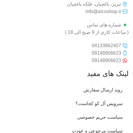
تبریز، یاغچیان، فلکه یاغچیان
info@alcoshop.ir
شماره های تماس
( ساعات کاری از 9 صبح الی 18 )
04133862407
09148906623
09148906623
لینک های مفید
روند ارسال سفارش
سرویس آل کو کجاست؟
سیاست حریم خصوصی
سیاست مرجوعی و عودت