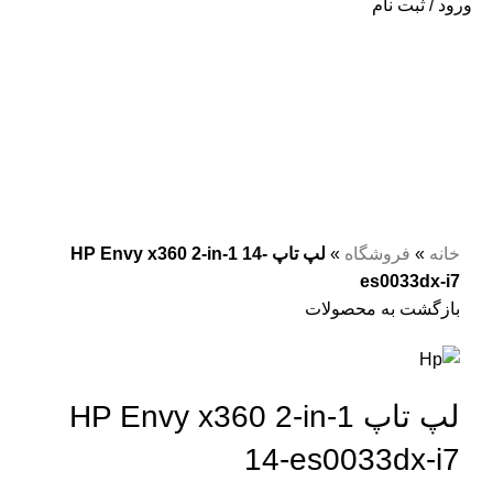
ورود / ثبت نام
فروخته شده
نقره ای
برای بزرگنمایی کلیک کنید
خانه
»
فروشگاه
»
لپ تاپ HP Envy x360 2-in-1 14-
es0033dx-i7
بازگشت به محصولات
لپ تاپ HP Envy x360 2-in-1
14-es0033dx-i7