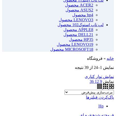
لپ تاپ آکبند
11 محصول
2 محصول
ACER
2 محصول
ASUS
4 محصول
hp
3 محصول
LENOVO
لپ تاپ استوک
102 محصول
8 محصول
APPLE
21 محصول
DELL
35 محصول
HP
19 محصول
LENOVO
18 محصول
MICROSOFT
خانه
»
فروشگاه
نمایش 1–24 از 39 نتیجه
نمایش نوار کناری
نمایش
9
12
36
پاک‌کردن فیلترها
Hp
فروخته شده
نقره ای