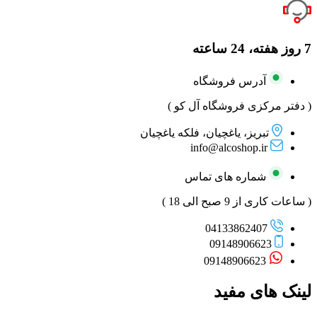
7 روز هفته، 24 ساعته
آدرس فروشگاه
( دفتر مرکزی فروشگاه آل کو )
تبریز، یاغچیان، فلکه یاغچیان
info@alcoshop.ir
شماره های تماس
( ساعات کاری از 9 صبح الی 18 )
04133862407
09148906623
09148906623
لینک های مفید