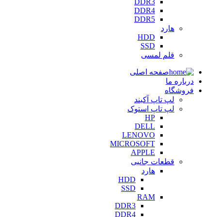
DDR3
DDR4
DDR5
هارد
HDD
SSD
قلم لمسی
صفحه اصلی
درباره ما
فروشگاه
لپ تاپ آکبند
لپ تاپ استوک
HP
DELL
LENOVO
MICROSOFT
APPLE
قطعات جانبی
هارد
HDD
SSD
RAM
DDR3
DDR4