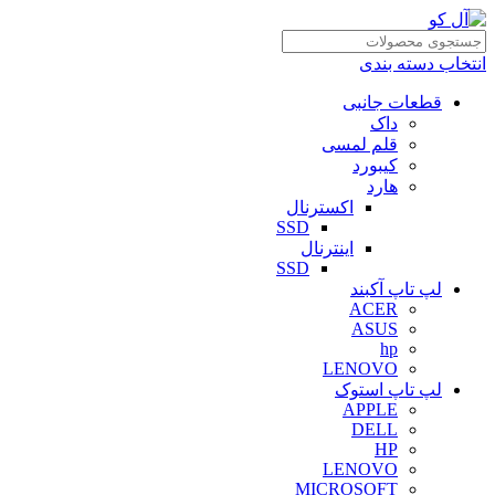
انتخاب دسته بندی
قطعات جانبی
داک
قلم لمسی
کیبورد
هارد
اکسترنال
SSD
اینترنال
SSD
لپ تاپ آکبند
ACER
ASUS
hp
LENOVO
لپ تاپ استوک
APPLE
DELL
HP
LENOVO
MICROSOFT