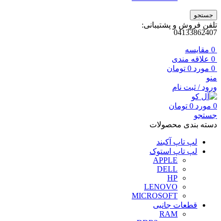
جستجو
تلفن فروش و پشتیبانی:
04133862407
0
مقايسه
0
علاقه مندی
0
مورد
0
تومان
منو
ورود / ثبت نام
0
مورد
0
تومان
جستجو
دسته بندی محصولات
لپ تاپ آکبند
لپ تاپ استوک
APPLE
DELL
HP
LENOVO
MICROSOFT
قطعات جانبی
RAM