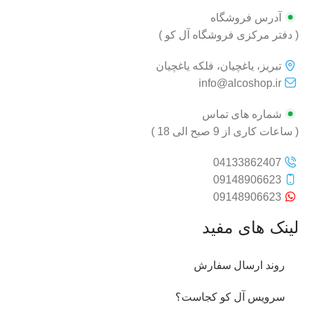
آدرس فروشگاه
( دفتر مرکزی فروشگاه آل کو )
تبریز، یاغچیان، فلکه یاغچیان
info@alcoshop.ir
شماره های تماس
( ساعات کاری از 9 صبح الی 18 )
04133862407
09148906623
09148906623
لینک های مفید
روند ارسال سفارش
سرویس آل کو کجاست؟