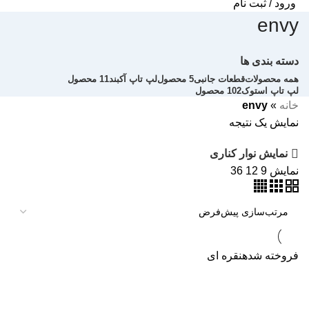
ورود / ثبت نام
envy
دسته بندی ها
همه
محصولات
قطعات جانبی
5 محصول
لپ تاپ آکبند
11 محصول
لپ تاپ استوک
102 محصول
خانه
»
envy
نمایش یک نتیجه
نمایش نوار کناری
نمایش
9
12
36
فروخته شده
نقره ای