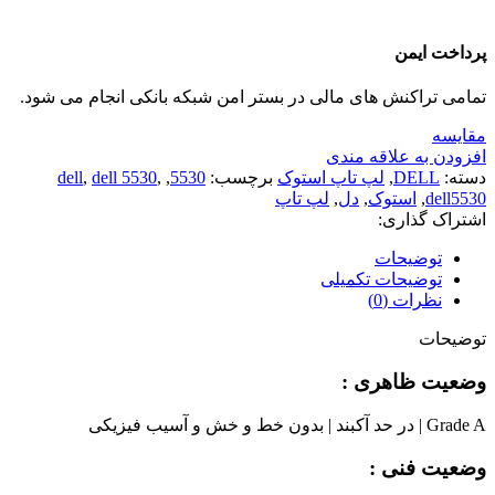
پرداخت ایمن
تمامی تراکنش های مالی در بستر امن شبکه بانکی انجام می شود.
مقايسه
افزودن به علاقه مندی
دسته:
DELL
,
لپ تاپ استوک
برچسب:
5530
,
,
dell 5530
,
dell
dell5530
,
استوک
,
دل
,
لپ تاپ
اشتراک گذاری:
توضیحات
توضیحات تکمیلی
نظرات (0)
توضیحات
وضعیت ظاهری :
Grade A | در حد آکبند | بدون خط و خش و آسیب فیزیکی
وضعیت فنی :