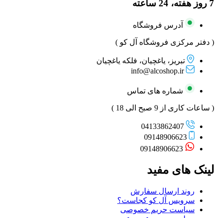
7 روز هفته، 24 ساعته
آدرس فروشگاه
( دفتر مرکزی فروشگاه آل کو )
تبریز، یاغچیان، فلکه یاغچیان
info@alcoshop.ir
شماره های تماس
( ساعات کاری از 9 صبح الی 18 )
04133862407
09148906623
09148906623
لینک های مفید
روند ارسال سفارش
سرویس آل کو کجاست؟
سیاست حریم خصوصی