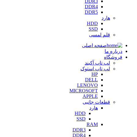
DDR3
DDR4
DDR5
هارد
HDD
SSD
قلم لمسی
صفحه اصلی
درباره ما
فروشگاه
لپ تاپ آکبند
لپ تاپ استوک
HP
DELL
LENOVO
MICROSOFT
APPLE
قطعات جانبی
هارد
HDD
SSD
RAM
DDR3
DDR4