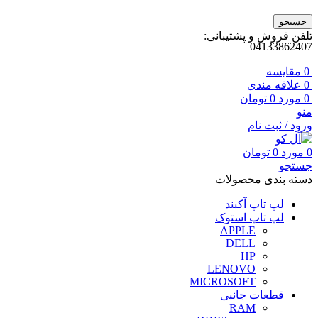
جستجو
تلفن فروش و پشتیبانی:
04133862407
0
مقايسه
0
علاقه مندی
0
مورد
0
تومان
منو
ورود / ثبت نام
0
مورد
0
تومان
جستجو
دسته بندی محصولات
لپ تاپ آکبند
لپ تاپ استوک
APPLE
DELL
HP
LENOVO
MICROSOFT
قطعات جانبی
RAM