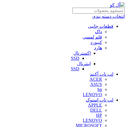
انتخاب دسته بندی
قطعات جانبی
داک
قلم لمسی
کیبورد
هارد
اکسترنال
SSD
اینترنال
SSD
لپ تاپ آکبند
ACER
ASUS
hp
LENOVO
لپ تاپ استوک
APPLE
DELL
HP
LENOVO
MICROSOFT