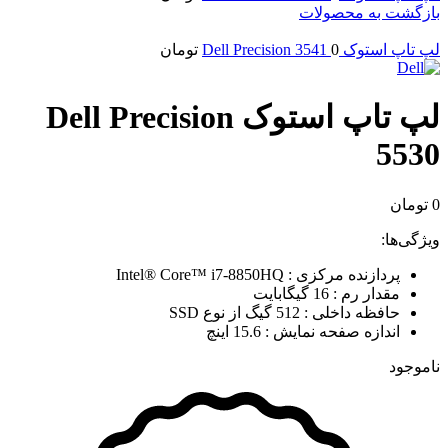
بازگشت به محصولات
لپ تاپ استوک Dell Precision 3541
0
تومان
لپ تاپ استوک Dell Precision
5530
0
تومان
ویژگی‌ها:
پردازنده مرکزی : Intel® Core™ i7-8850HQ
مقدار رم : 16 گیگابایت
حافظه داخلی : 512 گیگ از نوع SSD
اندازه صفحه نمایش : 15.6 اینچ
ناموجود