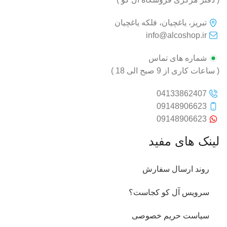
تبریز، یاغچیان، فلکه یاغچیان
info@alcoshop.ir
شماره های تماس
( ساعات کاری از 9 صبح الی 18 )
04133862407
09148906623
09148906623
لینک های مفید
روند ارسال سفارش
سرویس آل کو کجاست؟
سیاست حریم خصوصی