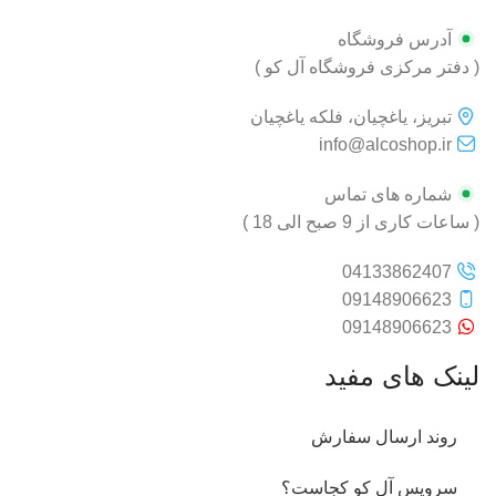
آدرس فروشگاه
( دفتر مرکزی فروشگاه آل کو )
تبریز، یاغچیان، فلکه یاغچیان
info@alcoshop.ir
شماره های تماس
( ساعات کاری از 9 صبح الی 18 )
04133862407
09148906623
09148906623
لینک های مفید
روند ارسال سفارش
سرویس آل کو کجاست؟