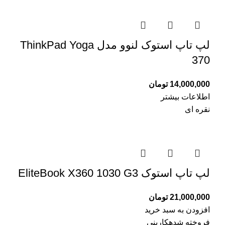
لپ تاپ استوک لنوو مدل ThinkPad Yoga
370
14,000,000
تومان
اطلاعات بیشتر
نقره ای
لپ تاپ استوک EliteBook X360 1030 G3
21,000,000
تومان
افزودن به سبد خرید
فروخته شده
کاربنی