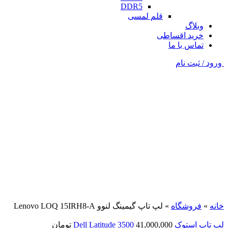
DDR5
قلم لمسی
وبلاگ
خرید اقساطی
تماس با ما
ورود / ثبت نام
فروخته شده
نقره ای
برای بزرگنمایی کلیک کنید
خانه
»
فروشگاه
»
لپ تاپ گیمینگ لنوو Lenovo LOQ 15IRH8-A
لپ تاپ استوک Dell Latitude 3500
41,000,000
تومان