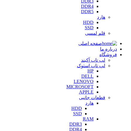
DDR3
DDR4
DDR5
هارد
HDD
SSD
قلم لمسی
صفحه اصلی
درباره ما
فروشگاه
لپ تاپ آکبند
لپ تاپ استوک
HP
DELL
LENOVO
MICROSOFT
APPLE
قطعات جانبی
هارد
HDD
SSD
RAM
DDR3
DDR4