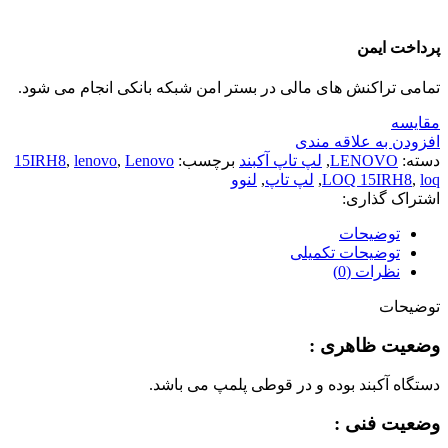
پرداخت ایمن
تمامی تراکنش های مالی در بستر امن شبکه بانکی انجام می شود.
مقايسه
افزودن به علاقه مندی
دسته:
LENOVO
,
لپ تاپ آکبند
برچسب:
Lenovo
,
lenovo
,
15IRH8
loq
,
LOQ 15IRH8
,
لپ تاپ
,
لنوو
اشتراک گذاری:
توضیحات
توضیحات تکمیلی
نظرات (0)
توضیحات
وضعیت ظاهری :
دستگاه آکبند بوده و در قوطی پلمپ می باشد.
وضعیت فنی :