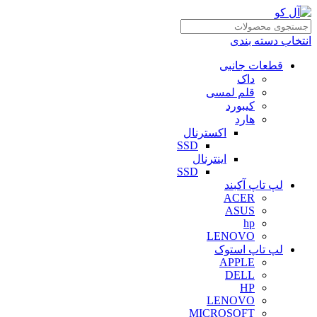
انتخاب دسته بندی
قطعات جانبی
داک
قلم لمسی
کیبورد
هارد
اکسترنال
SSD
اینترنال
SSD
لپ تاپ آکبند
ACER
ASUS
hp
LENOVO
لپ تاپ استوک
APPLE
DELL
HP
LENOVO
MICROSOFT