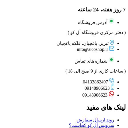
7 روز هفته، 24 ساعته
آدرس فروشگاه
( دفتر مرکزی فروشگاه آل کو )
تبریز، یاغچیان، فلکه یاغچیان
info@alcoshop.ir
شماره های تماس
( ساعات کاری از 9 صبح الی 18 )
04133862407
09148906623
09148906623
لینک های مفید
روند ارسال سفارش
سرویس آل کو کجاست؟