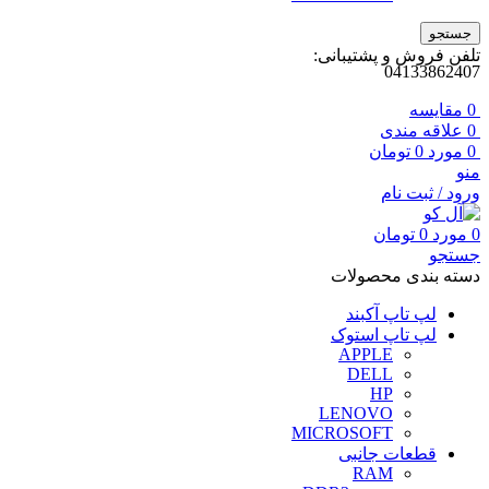
جستجو
تلفن فروش و پشتیبانی:
04133862407
0
مقايسه
0
علاقه مندی
0
مورد
0
تومان
منو
ورود / ثبت نام
0
مورد
0
تومان
جستجو
دسته بندی محصولات
لپ تاپ آکبند
لپ تاپ استوک
APPLE
DELL
HP
LENOVO
MICROSOFT
قطعات جانبی
RAM