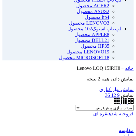
2 محصول
ACER
2 محصول
ASUS
4 محصول
hp
3 محصول
LENOVO
لپ تاپ استوک
102 محصول
8 محصول
APPLE
21 محصول
DELL
35 محصول
HP
19 محصول
LENOVO
18 محصول
MICROSOFT
خانه
»
Lenovo LOQ 15IRH8
نمایش دادن همه 2 نتیجه
نمایش نوار کناری
نمایش
9
12
36
فروخته شده
نقره ای
مقايسه