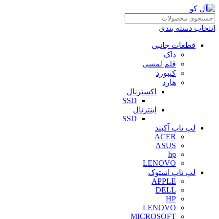
انتخاب دسته بندی
قطعات جانبی
داک
قلم لمسی
کیبورد
هارد
اکسترنال
SSD
اینترنال
SSD
لپ تاپ آکبند
ACER
ASUS
hp
LENOVO
لپ تاپ استوک
APPLE
DELL
HP
LENOVO
MICROSOFT