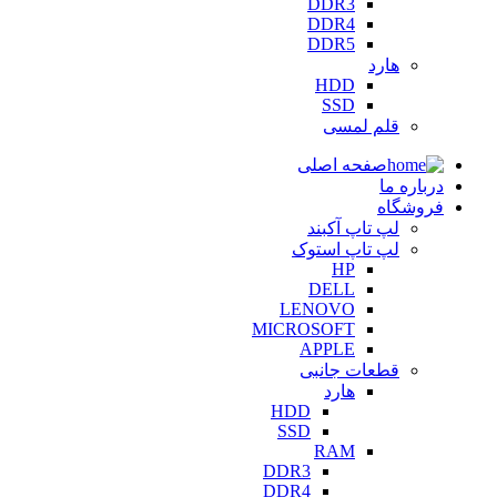
DDR3
DDR4
DDR5
هارد
HDD
SSD
قلم لمسی
صفحه اصلی
درباره ما
فروشگاه
لپ تاپ آکبند
لپ تاپ استوک
HP
DELL
LENOVO
MICROSOFT
APPLE
قطعات جانبی
هارد
HDD
SSD
RAM
DDR3
DDR4