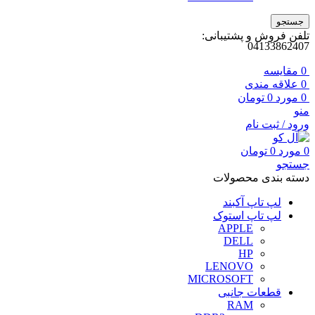
جستجو
تلفن فروش و پشتیبانی:
04133862407
0
مقايسه
0
علاقه مندی
0
مورد
0
تومان
منو
ورود / ثبت نام
0
مورد
0
تومان
جستجو
دسته بندی محصولات
لپ تاپ آکبند
لپ تاپ استوک
APPLE
DELL
HP
LENOVO
MICROSOFT
قطعات جانبی
RAM