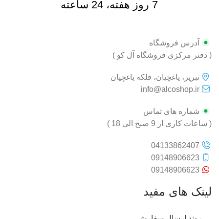
7 روز هفته، 24 ساعته
آدرس فروشگاه
( دفتر مرکزی فروشگاه آل کو )
تبریز، یاغچیان، فلکه یاغچیان
info@alcoshop.ir
شماره های تماس
( ساعات کاری از 9 صبح الی 18 )
04133862407
09148906623
09148906623
لینک های مفید
روند ارسال سفارش