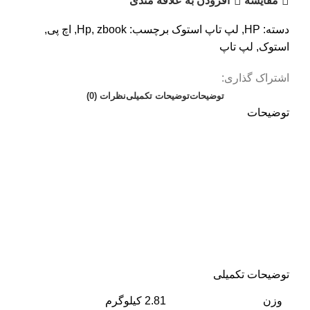
مقايسه
افزودن به علاقه مندی
دسته:
HP
,
لپ تاپ استوک
برچسب:
zbook
,
Hp
,
اچ پی
,
استوک
,
لپ تاپ
اشتراک گذاری:
توضیحات
توضیحات تکمیلی
نظرات (0)
توضیحات
توضیحات تکمیلی
وزن
2.81 کیلوگرم