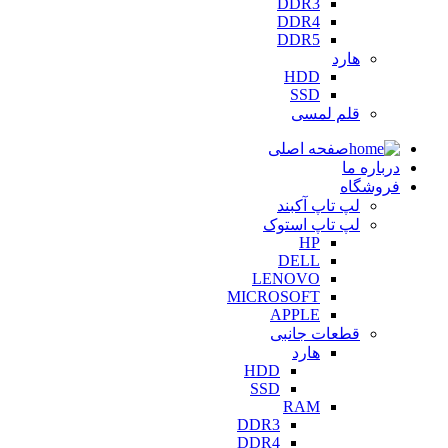
DDR3
DDR4
DDR5
هارد
HDD
SSD
قلم لمسی
صفحه اصلی
درباره ما
فروشگاه
لپ تاپ آکبند
لپ تاپ استوک
HP
DELL
LENOVO
MICROSOFT
APPLE
قطعات جانبی
هارد
HDD
SSD
RAM
DDR3
DDR4