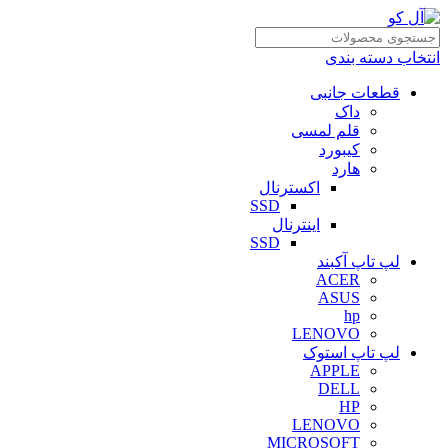
انتخاب دسته بندی
قطعات جانبی
داک
قلم لمسی
کیبورد
هارد
اکسترنال
SSD
اینترنال
SSD
لپ تاپ آکبند
ACER
ASUS
hp
LENOVO
لپ تاپ استوک
APPLE
DELL
HP
LENOVO
MICROSOFT