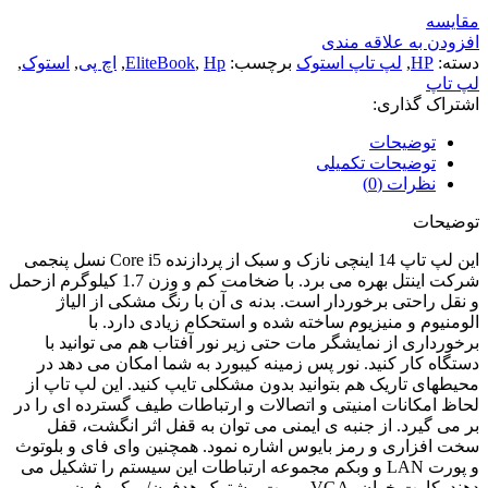
مقايسه
افزودن به علاقه مندی
دسته:
HP
,
لپ تاپ استوک
برچسب:
Hp
,
EliteBook
,
اچ پی
,
استوک
,
لپ تاپ
اشتراک گذاری:
توضیحات
توضیحات تکمیلی
نظرات (0)
توضیحات
این لپ تاپ 14 اینچی نازک و سبک از پردازنده Core i5 نسل پنجمی
شرکت اینتل بهره می برد. با ضخامت کم و وزن 1.7 کیلوگرم ازحمل
و نقل راحتی برخوردار است. بدنه ی آن با رنگ مشکی از الیاژ
الومنیوم و منیزیوم ساخته شده و استحکام زیادی دارد. با
برخورداری از نمایشگر مات حتی زیر نور آفتاب هم می توانید با
دستگاه کار کنید. نور پس زمینه کیبورد به شما امکان می دهد در
محیطهای تاریک هم بتوانید بدون مشکلی تایپ کنید. این لپ تاپ از
لحاظ امکانات امنیتی و اتصالات و ارتباطات طیف گسترده ای را در
بر می گیرد. از جنبه ی ایمنی می توان به قفل اثر انگشت، قفل
سخت افزاری و رمز بایوس اشاره نمود. همچنین وای فای و بلوتوث
و پورت LAN و وبکم مجموعه ارتباطات این سیستم را تشکیل می
دهند. کارت خوان، VGA، پورت مشترک هدفون/میکروفون،