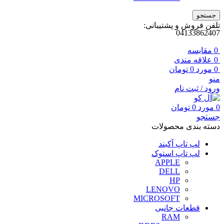
جستجو
تلفن فروش و پشتیبانی:
04133862407
0
مقايسه
0
علاقه مندی
0
مورد
0
تومان
منو
ورود / ثبت نام
0
مورد
0
تومان
جستجو
دسته بندی محصولات
لپ تاپ آکبند
لپ تاپ استوک
APPLE
DELL
HP
LENOVO
MICROSOFT
قطعات جانبی
RAM