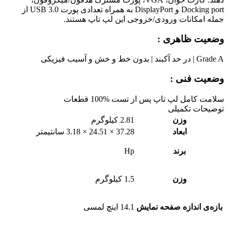
Docking port و DisplayPort به همراه تعدادی پورت USB 3.0 از
جمله امکانات ورودی/خروجی این لپ تاپ هستند.
وضعیت ظاهری :
Grade A | در حد آکبند | بدون خط و خش و آسیب فیزیکی
وضعیت فنی :
سلامت کامل لپ تاپ پس از تست %100 قطعات
توضیحات تکمیلی
وزن
2.81 کیلوگرم
ابعاد
37.28 × 24.51 × 3.18 سانتیمتر
برند
Hp
وزن
1.5 کیلوگرم
بازه‌ی اندازه صفحه نمایش
14.1 اینچ لمسی