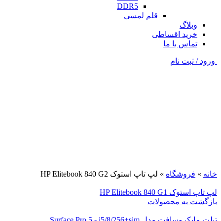
DDR5
قلم لمسی
وبلاگ
خرید اقساطی
تماس با ما
ورود / ثبت نام
فروخته شده
مشکی
برای بزرگنمایی کلیک کنید
خانه
»
فروشگاه
»
لپ تاپ استوک HP Elitebook 840 G2
لپ تاپ استوک HP Elitebook 840 G1
بازگشت به محصولات
تبلت مایکروسافت مدل Surface Pro 5 - i5/8/256+sim