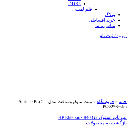
DDR5
قلم لمسی
وبلاگ
خرید اقساطی
تماس با ما
ورود / ثبت نام
فروخته شده
نقره ای
برای بزرگنمایی کلیک کنید
خانه
»
فروشگاه
»
تبلت مایکروسافت مدل Surface Pro 5 –
i5/8/256+sim
لپ تاپ استوک HP Elitebook 840 G2
بازگشت به محصولات