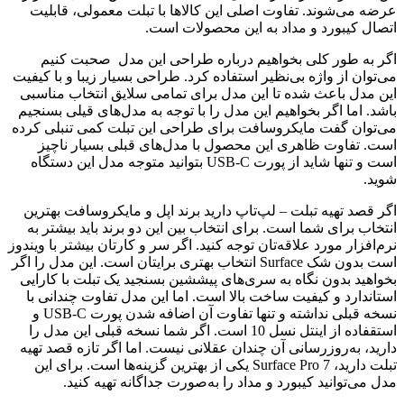
عرضه می‌شوند. تفاوت اصلی این کالاها با تبلت معمولی، قابلیت
اتصال کیبورد و مداد به این محصولات است.
اگر به طور کلی بخواهیم درباره طراحی این مدل صحبت کنیم
می‌توان از واژه بی‌نظیر استفاده کرد. طراحی بسیار زیبا و با کیفیت
این مدل باعث شده تا این مدل برای تمامی سلایق انتخاب مناسبی
باشد. اما اگر بخواهیم این مدل را با توجه به مدل‌های قیلی بسنجیم
می‌توان گفت مایکروسافت برای طراحی این تبلت کمی تنبلی کرده
است. تفاوت ظاهری این محصول با مدل‌های قبلی بسیار ناچیز
است و تنها شاید از پورت USB-C بتوانید متوجه مدل این دستگاه
شوید.
اگر قصد تهیه تبلت – لپ‌تاپ دارید برند اپل و مایکروسافت بهترین
انتخاب برای شما است. برای انتخاب بین این دو برند باید بیشتر به
نرم‌افزار مورد علاقه‌تان توجه کنید. اگر سر و کارتان بیشتر با ویندوز
است بدون شک Surface انتخاب بهتری برایتان است. این مدل را اگر
بخواهید بدون نگاه به سری‌های پیششین بسنجید یک تبلت با کارایی
استاندارد و کیفیت ساخت بالا است. اما این مدل تفاوت چندانی با
نسخه قبلی نداشته و تنها تفاوت آن اضافه شدن پورت USB-C و
استقفاده از اینتل نسل 10 است. اگر شما نسخه قبلی این مدل را
دارید، به‌روزرسانی آن چندان عقلانی نیست. اما اگر تازه قصد تهیه
تبلت دارید، Surface Pro 7 یکی از بهترین گزینه‌ها است. برای این
مدل می‌توانید کیبورد و مداد را به‌صورت جداگانه تهیه کنید.