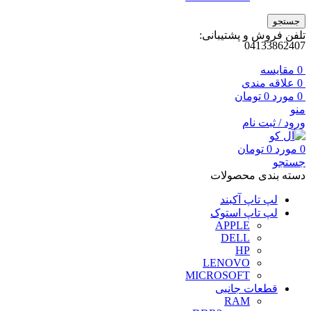
جستجو
تلفن فروش و پشتیبانی:
04133862407
0
مقايسه
0
علاقه مندی
0
مورد
0
تومان
منو
ورود / ثبت نام
0
مورد
0
تومان
جستجو
دسته بندی محصولات
لپ تاپ آکبند
لپ تاپ استوک
APPLE
DELL
HP
LENOVO
MICROSOFT
قطعات جانبی
RAM