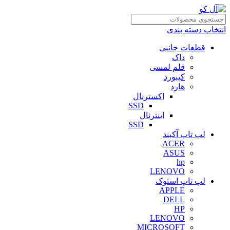
انتخاب دسته بندی
قطعات جانبی
داک
قلم لمسی
کیبورد
هارد
اکسترنال
SSD
اینترنال
SSD
لپ تاپ آکبند
ACER
ASUS
hp
LENOVO
لپ تاپ استوک
APPLE
DELL
HP
LENOVO
MICROSOFT