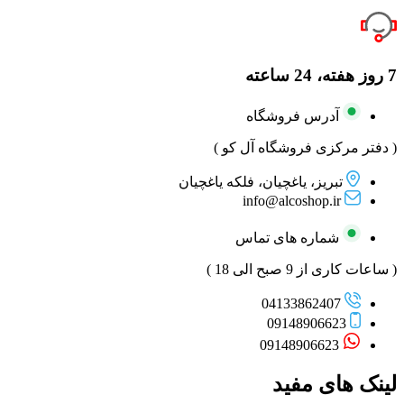
7 روز هفته، 24 ساعته
آدرس فروشگاه
( دفتر مرکزی فروشگاه آل کو )
تبریز، یاغچیان، فلکه یاغچیان
info@alcoshop.ir
شماره های تماس
( ساعات کاری از 9 صبح الی 18 )
04133862407
09148906623
09148906623
لینک های مفید