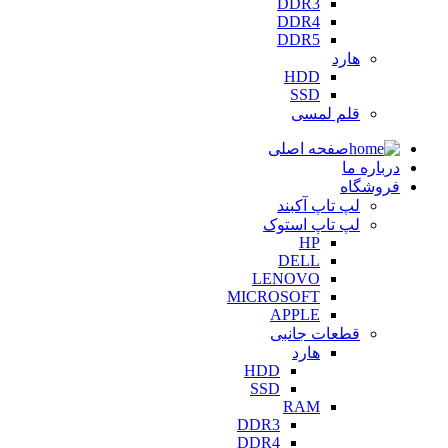
DDR3
DDR4
DDR5
هارد
HDD
SSD
قلم لمسی
صفحه اصلی
درباره ما
فروشگاه
لپ تاپ آکبند
لپ تاپ استوک
HP
DELL
LENOVO
MICROSOFT
APPLE
قطعات جانبی
هارد
HDD
SSD
RAM
DDR3
DDR4