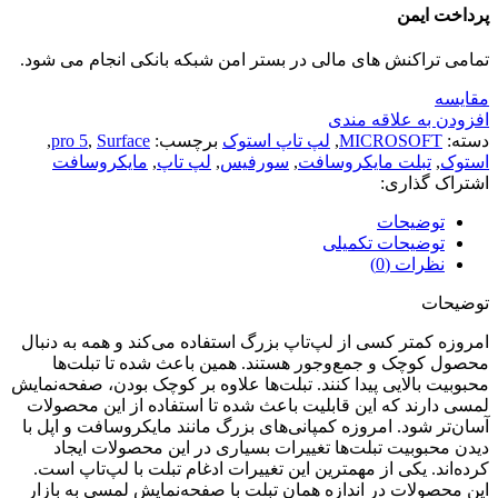
پرداخت ایمن
تمامی تراکنش های مالی در بستر امن شبکه بانکی انجام می شود.
مقايسه
افزودن به علاقه مندی
دسته:
MICROSOFT
,
لپ تاپ استوک
برچسب:
Surface
,
pro 5
,
استوک
,
تبلت مایکروسافت
,
سورفیس
,
لپ تاپ
,
مایکروسافت
اشتراک گذاری:
توضیحات
توضیحات تکمیلی
نظرات (0)
توضیحات
امروزه کمتر کسی از لپ‌تاپ بزرگ استفاده می‌کند و همه به دنبال
محصول کوچک و جمع‌و‌جور هستند. همین باعث شده تا تبلت‌ها
محبوبیت بالایی پیدا کنند. تبلت‌‌ها علاوه بر کوچک بودن، صفحه‌نمایش
لمسی دارند که این قابلیت باعث شده تا استفاده از این محصولات
آسان‌تر شود. امروزه کمپانی‌های بزرگ مانند مایکروسافت و اپل با
دیدن محبوبیت تبلت‌ها تغییرات بسیاری در این محصولات ایجاد
کرده‌اند. یکی از مهمترین این تغییرات ادغام تبلت با لپ‌تاپ است.
این محصولات در اندازه همان تبلت با صفحه‌نمایش لمسی به بازار