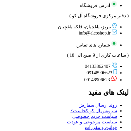
آدرس فروشگاه
( دفتر مرکزی فروشگاه آل کو )
تبریز، یاغچیان، فلکه یاغچیان
info@alcoshop.ir
شماره های تماس
( ساعات کاری از 9 صبح الی 18 )
04133862407
09148906623
09148906623
لینک های مفید
روند ارسال سفارش
سرویس آل کو کجاست؟
سیاست حریم خصوصی
سیاست مرجوعی و عودت
قوانین و مقررات