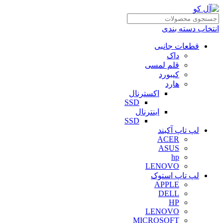
انتخاب دسته بندی
قطعات جانبی
داک
قلم لمسی
کیبورد
هارد
اکسترنال
SSD
اینترنال
SSD
لپ تاپ آکبند
ACER
ASUS
hp
LENOVO
لپ تاپ استوک
APPLE
DELL
HP
LENOVO
MICROSOFT