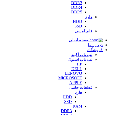
DDR3
DDR4
DDR5
هارد
HDD
SSD
قلم لمسی
صفحه اصلی
درباره ما
فروشگاه
لپ تاپ آکبند
لپ تاپ استوک
HP
DELL
LENOVO
MICROSOFT
APPLE
قطعات جانبی
هارد
HDD
SSD
RAM
DDR3