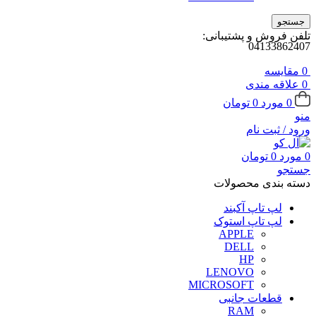
جستجو
تلفن فروش و پشتیبانی:
04133862407
0
مقايسه
0
علاقه مندی
0
مورد
0
تومان
منو
ورود / ثبت نام
0
مورد
0
تومان
جستجو
دسته بندی محصولات
لپ تاپ آکبند
لپ تاپ استوک
APPLE
DELL
HP
LENOVO
MICROSOFT
قطعات جانبی
RAM