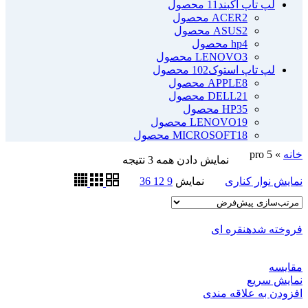
لپ تاپ آکبند
11 محصول
2 محصول
ACER
2 محصول
ASUS
4 محصول
hp
3 محصول
LENOVO
لپ تاپ استوک
102 محصول
8 محصول
APPLE
21 محصول
DELL
35 محصول
HP
19 محصول
LENOVO
18 محصول
MICROSOFT
خانه
»
pro 5
نمایش دادن همه 3 نتیجه
نمایش نوار کناری
نمایش
9
12
36
فروخته شده
نقره ای
مقايسه
نمایش سریع
افزودن به علاقه مندی