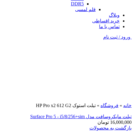
DDR5
قلم لمسی
وبلاگ
خرید اقساطی
تماس با ما
ورود / ثبت نام
فروخته شده
مشکی
برای بزرگنمایی کلیک کنید
خانه
»
فروشگاه
»
تبلت استوک HP Pro x2 612 G2
تبلت مایکروسافت مدل Surface Pro 5 - i5/8/256+sim
16,000,000
تومان
بازگشت به محصولات