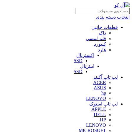
انتخاب دسته بندی
قطعات جانبی
داک
قلم لمسی
کیبورد
هارد
اکسترنال
SSD
اینترنال
SSD
لپ تاپ آکبند
ACER
ASUS
hp
LENOVO
لپ تاپ استوک
APPLE
DELL
HP
LENOVO
MICROSOFT