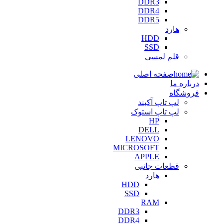
DDR3
DDR4
DDR5
هارد
HDD
SSD
قلم لمسی
صفحه اصلی
درباره ما
فروشگاه
لپ تاپ آکبند
لپ تاپ استوک
HP
DELL
LENOVO
MICROSOFT
APPLE
قطعات جانبی
هارد
HDD
SSD
RAM
DDR3
DDR4