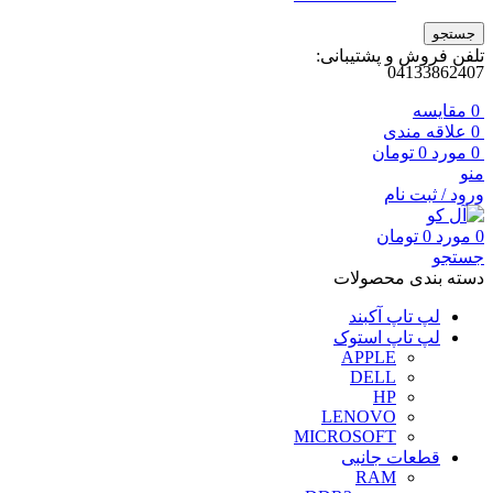
جستجو
تلفن فروش و پشتیبانی:
04133862407
0
مقايسه
0
علاقه مندی
0
مورد
0
تومان
منو
ورود / ثبت نام
0
مورد
0
تومان
جستجو
دسته بندی محصولات
لپ تاپ آکبند
لپ تاپ استوک
APPLE
DELL
HP
LENOVO
MICROSOFT
قطعات جانبی
RAM