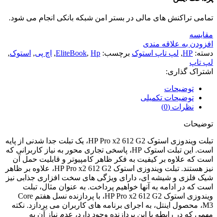
تمامی تراکنش های مالی در بستر امن شبکه بانکی انجام می شود.
مقايسه
افزودن به علاقه مندی
دسته:
HP
,
لپ تاپ استوک
برچسب:
Hp
,
EliteBook
,
اچ پی
,
استوک
,
لپ تاپ
اشتراک گذاری:
توضیحات
توضیحات تکمیلی
نظرات (0)
توضیحات
تبلت ویندوزی استوک HP Pro x2 612 G2، یک تبلت جدا شدنی از پایه
است. این تبلت استوک HP، پاسخی تجاری محور به نیاز کاربرانی که
است که علاوه بر کیفیت به فکر ظاهر کامپیوتر و قابلیت حمل آن
نیز هستند. تبلت ویندوزی استوک HP Pro x2 612 G2، علاوه بر ظاهر
شیک فلزی و شیشه ای، دارای ویژگی های سخت افزاری جذابی نیز
است که در ادامه به آنها خواهیم پرداخت. به عنوان مثال، تبلت
ویندوزی استوک HP Pro x2 612 G2، با پردازنده نسل هفتم Core
M3، محصول اینتل، به اجرای برنامه های کاربران می پردازد. نکته
مهمی که در رابطه با این پردازنده وجود دارد، عدم نیاز آن به