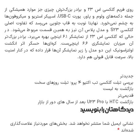
روی فریم گلکسی اس ٢٣ و برادر بزرگ‌ترش چیزی جز موارد همیشگی از
جمله دکمه‌های ولوم و پاور، پورت USB-C، اسپیکر استریو و میکروفون‌ها
به چشم نمی‌خورد. نهایتا نوبت به قاب جلویی می‌رسد که تفاوت اصلی
گلکسی S23 و مدل پلاس آن نیز به همین قسمت مربوط می‌شود. در
حالی که گلکسی اس ٢٣ از نمایشگر ۶.١ اینچی بهره می‌برد، برادر بزرگ‌تر
آن میزبان نمایشگری ۶.۶ اینچی‌ست. کره‌ای‌ها حسگر اثر انگشت
اولتراسونیک این دو مدل را زیر نمایشگر آن‌ها قرار داده که در کنار امنیت
بالا، سرعت قابل قبولی هم دارد.
جدیدتر
بررسی تبلت گلکسی تب اکتیو ۴ پرو؛ تبلت روزهای سخت
بازگشت به لیست
قدیمی‌تر
بازگشت HTC با U23 Pro بعد از سال های دور از بازار
دیدگاهتان را بنویسید
نشانی ایمیل شما منتشر نخواهد شد.
بخش‌های موردنیاز علامت‌گذاری
*
شده‌اند