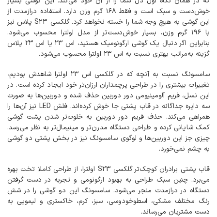
که در همان نگاه اول دل شما را از آن خود می‌کند. این گوشی بسیار
خوش‌دست و سبک است و فقط ۱۶۸ گرم وزن دارد. استفاده درازمدت از
این گوشی به هیچ وجه شما را خسته نخواهد کرد. گلکسی S23 پلاس نیز
با ۱۹۶ گرم وزن، بسیار خوش‌دست‌تر از مدل اولترا محسوب می‌شود.
بنابراین اگر دنبال یک گوشی ارگونومیک هستید، اس ۲۳ یا اس ۲۳ پلاس
گزینه به‌مراتب بهتری نسبت به اس ۲۳ اولترا محسوب می‌شود.
سامسونگ نسبت به آنچه که در گلکسی اس ٢٣ اولترا شاهدش بودیم،
تغییرات بیشتری را در طراحی پرچمداران ارزان‌تر خود ایجاد کرده است. در
این نسل، فریم آلومینیومی دور دوربین حذف شده و دوربین‌ها به صورت
سه دایره جداگانه در قاب پشتی جا خوش کرده‌اند. فلش LED نیز آن‌ها را
همراهی می‌کند. حذف فریم دور دوربین به خلوت‌تر شدن پشت گوشی
کمک شایانی کرده و طراحی دستگاه مدرن‌تر و مینیمال‌تر به نظر می‌رسد.
چیزی جز این دوربین‌ها و لوگوی سامسونگ نیز در بخش پشتی دو گوشی
به چشم نمی‌خورد.
قاب پشتی برادران کوچک‌تر گلکسی S23 اولترا، از طراحی کاملا تخت بهره
می‌برد. چنین سبک طراحی به بهبود ارگونومی و تجربه در دست گرفتن
دستگاه در درازمدت منجر می‌شود. سامسونگ این دو گوشی را در شش
رنگ مختلف مشکی، اسطوخودوسی، سبز، کرم، خاکستری و لیمویی به
دست مشتریان می‌رساند.