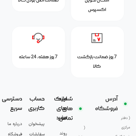
امکان تحویل
ضمانت اصل بودن کالا
اکسپرس
7 روز ضمانت بازگشت
7 روز هفته، 24 ساعته
کالا
آدرس
شماره
لینک
حساب
دسترسی
های
کاربری
سریع
فروشگاه
های
مفید
تماس
( دفتر
پیشخوان
درباره ما
مرکزی
(
روند
سفارشات
فروشگاه