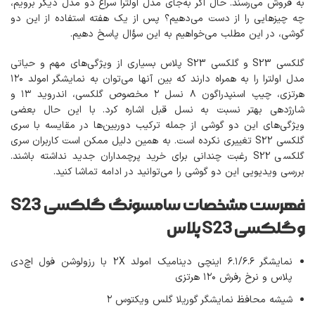
به فروش می‌رسند. حال اگر به‌جای مدل اولترا سراغ دو مدل دیگر برویم،
چه چیزهایی را از دست می‌دهیم؟ پس از یک هفته استفاده از این دو
گوشی، در این مطلب می‌خواهیم به این سؤال پاسخ دهیم.
گلکسی S23 و گلکسی S23 پلاس بسیاری از ویژگی‌های مهم و حیاتی
مدل اولترا را به همراه دارند که بین آنها می‌توان به نمایشگر امولد ۱۲۰
هرتزی، چیپ اسنپدراگون ۸ نسل ۲ مخصوص گلکسی، اندروید ۱۳ و
شارژدهی بهتر نسبت به نسل قبل اشاره کرد. با این حال بعضی
ویژگی‌های این دو گوشی از جمله ترکیب دوربین‌ها در مقایسه با سری
گلکسی S22 تغییری نکرده است. به همین دلیل ممکن است کاربران سری
گلکسی S22 رغبت چندانی برای خرید پرچمداران جدید نداشته باشند.
بررسی ویدیویی این دو گوشی را می‌توانید در ادامه تماشا کنید.
فهرست مشخصات سامسونگ گلکسی S23
و گلکسی S23 پلاس
نمایشگر ۶.۱/۶.۶ اینچی دینامیک امولد 2X با رزولوشن فول اچ‌دی
پلاس و نرخ رفرش ١٢۰ هرتزی
شیشه محافظ نمایشگر گوریلا گلس ویکتوس ٢