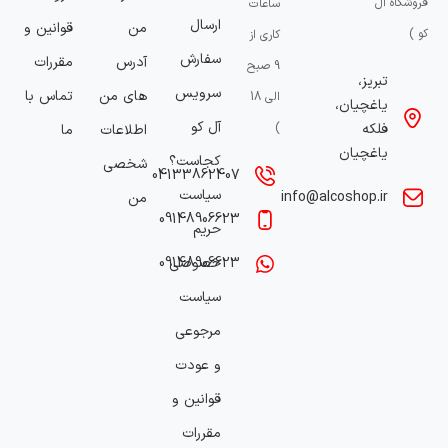
فروشگاه آل
ساعات
ارسال
من
قوانین و
کو )
کاری از
سفارش
آدرس
مقررات
9 صبح
تبریز،
سرویس
های من
تماس با
الی 18
یاغچیان،
آل کو
فلکه
)
اطلاعات
ما
یاغچیان
کجاست؟
شخصی
04133862407
سیاست
info@alcoshop.ir
من
09148906623
حریم
خصوصی
09148906623
سیاست
مرجوعی
و عودت
قوانین و
مقررات