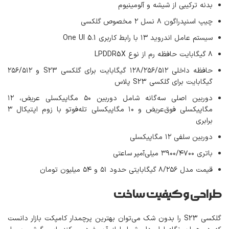
بدنه ترکیبی از شیشه و آلومینیوم
چیپ اسنپدراگون ٨ نسل ٢ مخصوص گلکسی
سیستم عامل اندروید ١٣ با رابط کاربری One UI 5.1
۸ گیگابایت حافظه رم از نوع LPDDR5X
حافظه داخلی ١٢٨/٢۵۶/۵١٢ گیگابایت برای گلکسی S23 و ٢۵۶/۵١٢
گیگابایت برای گلکسی S23 پلاس
دوربین اصلی سه‌گانه شامل دوربین ۵۰ مگاپیکسلی عریض، ١٢
مگاپیکسلی فوق‌عریض و ١۰ مگاپیکسلی تله‌فوتو با زوم اپتیکال ٣
برابری
دوربین سلفی ١٢ مگاپیکسلی
باتری ٣٩۰۰/۴۷۰۰ میلی‌آمپر ساعتی
قیمت مدل ٨/٢۵۶ گیگابایتی حدود ۵۱ و ۵۴ میلیون تومان
طراحی و کیفیت ساخت
گلکسی S23 را بدون شک می‌توان بهترین پرچمدار کامپکت بازار دانست