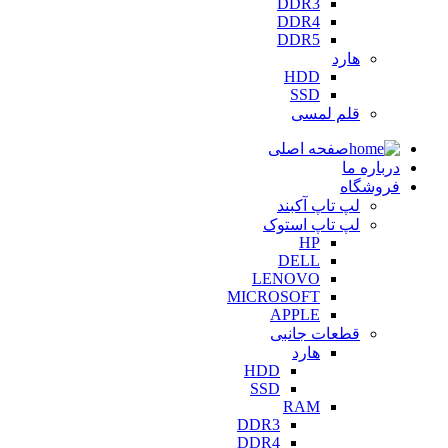
DDR3
DDR4
DDR5
هارد
HDD
SSD
قلم لمسی
صفحه اصلی
درباره ما
فروشگاه
لپ تاپ آکبند
لپ تاپ استوک
HP
DELL
LENOVO
MICROSOFT
APPLE
قطعات جانبی
هارد
HDD
SSD
RAM
DDR3
DDR4