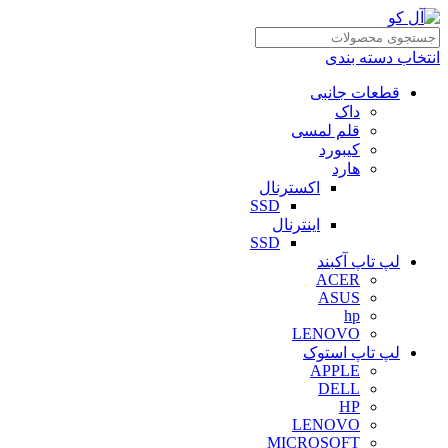
انتخاب دسته بندی
قطعات جانبی
داک
قلم لمسی
کیبورد
هارد
اکسترنال
SSD
اینترنال
SSD
لپ تاپ آکبند
ACER
ASUS
hp
LENOVO
لپ تاپ استوک
APPLE
DELL
HP
LENOVO
MICROSOFT