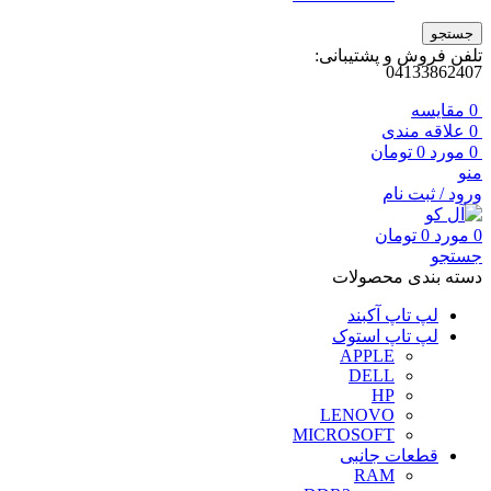
جستجو
تلفن فروش و پشتیبانی:
04133862407
0
مقايسه
0
علاقه مندی
0
مورد
0
تومان
منو
ورود / ثبت نام
0
مورد
0
تومان
جستجو
دسته بندی محصولات
لپ تاپ آکبند
لپ تاپ استوک
APPLE
DELL
HP
LENOVO
MICROSOFT
قطعات جانبی
RAM