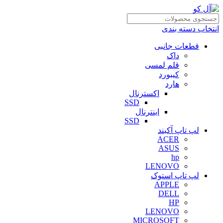
انتخاب دسته بندی
قطعات جانبی
داک
قلم لمسی
کیبورد
هارد
اکسترنال
SSD
اینترنال
SSD
لپ تاپ آکبند
ACER
ASUS
hp
LENOVO
لپ تاپ استوک
APPLE
DELL
HP
LENOVO
MICROSOFT