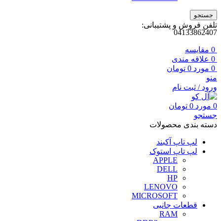
جستجو
تلفن فروش و پشتیبانی:
04133862407
0
مقايسه
0
علاقه مندی
0
مورد
0
تومان
منو
ورود / ثبت نام
0
مورد
0
تومان
جستجو
دسته بندی محصولات
لپ تاپ آکبند
لپ تاپ استوک
APPLE
DELL
HP
LENOVO
MICROSOFT
قطعات جانبی
RAM