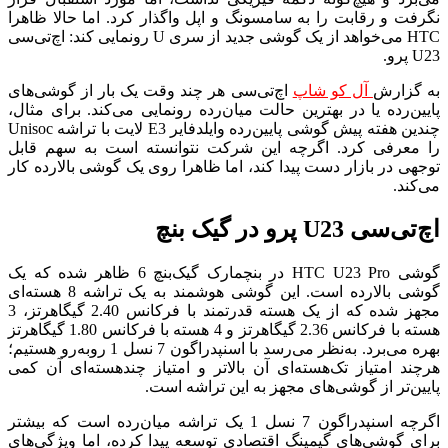
نگرفت و رقابت را به سامسونگ و اپل واگذار کرد. اما حالا ظاهرا
HTC می‌خواهد از یک گوشی جدید از سری U رونمایی کند: اچ‌تی‌سی
U23 پرو.
به گزارش
آل کو شاپ
اچ‌تی‌سی هر چند وقت یک بار از گوشی‌های
پایین‌رده یا در بهترین حالت میان‌رده رونمایی می‌کند. برای مثال،
چندین هفته پیش گوشی پایین‌رده وایلدفایر E3 لایت با تراشه Unisoc
را معرفی کرد. اگرچه این شرکت نتوانسته است به سهم قابل
توجهی در بازار دست پیدا کند، اما ظاهرا روی یک گوشی بالارده کار
می‌کند.
اچ‌تی‌سی U23 پرو در گیک بنچ
گوشی HTC U23 Pro در بنچمارک گیک‌بنچ 6 ظاهر شده که یک
گوشی بالارده است. این گوشی هوشمند به یک تراشه 8 هسته‌ای
مجهز شده که از یک هسته قدرتمند با فرکانس 2.40 گیگاهرتز، 3
هسته با فرکانس 2.36 گیگاهرتز و 4 هسته با فرکانس 1.80 گیگاهرتز
بهره می‌برد. به‌نظر می‌رسد با اسنپدراگون 7 نسل 1 روبه‌رو هستیم؛
هرچند امتیاز تک‌هسته‌ای آن بالاتر و امتیاز چندهسته‌ای آن کمی
پایین‌تر از گوشی‌های مجهز به این تراشه است.
اگرچه اسنپدراگون 7 نسل 1 یک تراشه میان‌رده است که بیشتر
برای گوشی‌های گیمینگ اقتصادی توسعه پیدا کرده، اما ویژگی‌های