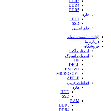
DDR3
DDR4
DDR5
هارد
HDD
SSD
قلم لمسی
صفحه اصلی
درباره ما
فروشگاه
لپ تاپ آکبند
لپ تاپ استوک
HP
DELL
LENOVO
MICROSOFT
APPLE
قطعات جانبی
هارد
HDD
SSD
RAM
DDR3
DDR4