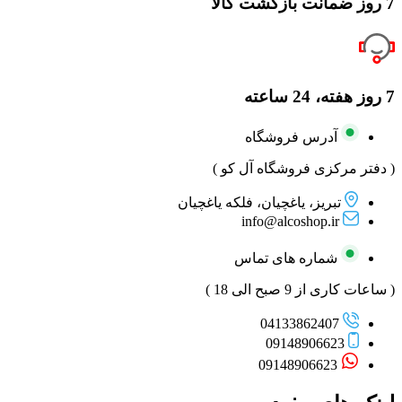
7 روز ضمانت بازگشت کالا
7 روز هفته، 24 ساعته
آدرس فروشگاه
( دفتر مرکزی فروشگاه آل کو )
تبریز، یاغچیان، فلکه یاغچیان
info@alcoshop.ir
شماره های تماس
( ساعات کاری از 9 صبح الی 18 )
04133862407
09148906623
09148906623