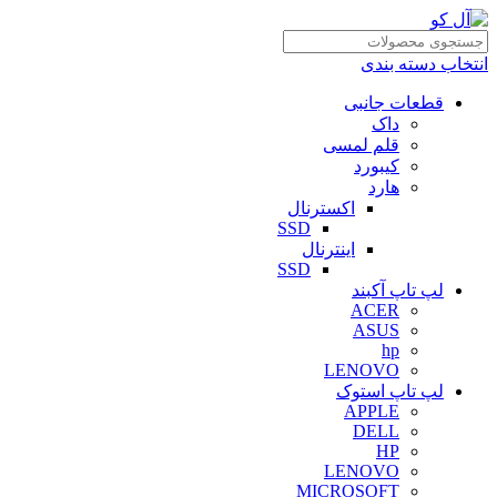
انتخاب دسته بندی
قطعات جانبی
داک
قلم لمسی
کیبورد
هارد
اکسترنال
SSD
اینترنال
SSD
لپ تاپ آکبند
ACER
ASUS
hp
LENOVO
لپ تاپ استوک
APPLE
DELL
HP
LENOVO
MICROSOFT