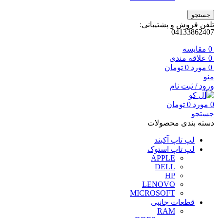
جستجو
تلفن فروش و پشتیبانی:
04133862407
0
مقايسه
0
علاقه مندی
0
مورد
0
تومان
منو
ورود / ثبت نام
0
مورد
0
تومان
جستجو
دسته بندی محصولات
لپ تاپ آکبند
لپ تاپ استوک
APPLE
DELL
HP
LENOVO
MICROSOFT
قطعات جانبی
RAM