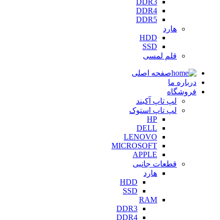
DDR3
DDR4
DDR5
هارد
HDD
SSD
قلم لمسی
صفحه اصلی
درباره ما
فروشگاه
لپ تاپ آکبند
لپ تاپ استوک
HP
DELL
LENOVO
MICROSOFT
APPLE
قطعات جانبی
هارد
HDD
SSD
RAM
DDR3
DDR4