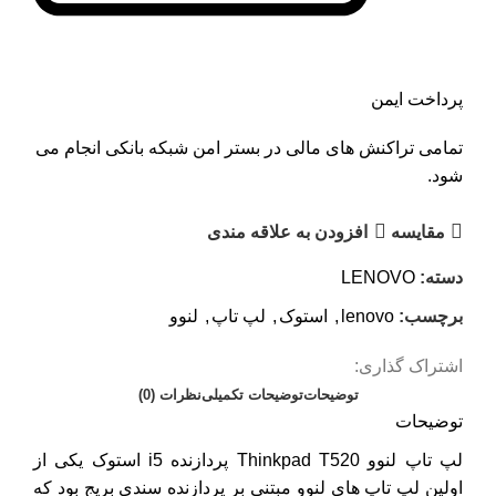
پرداخت ایمن
تمامی تراکنش های مالی در بستر امن شبکه بانکی انجام می
شود.
مقايسه
افزودن به علاقه مندی
دسته:
LENOVO
برچسب:
lenovo
,
استوک
,
لپ تاپ
,
لنوو
اشتراک گذاری:
توضیحات
توضیحات تکمیلی
نظرات (0)
توضیحات
لپ تاپ لنوو Thinkpad T520 پردازنده i5 استوک یکی از
اولین لپ تاپ های لنوو مبتنی بر پردازنده سندی بریج بود که