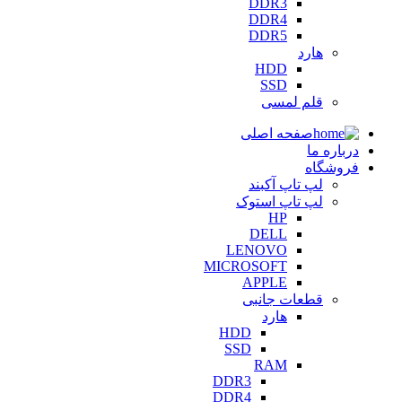
DDR3
DDR4
DDR5
هارد
HDD
SSD
قلم لمسی
صفحه اصلی
درباره ما
فروشگاه
لپ تاپ آکبند
لپ تاپ استوک
HP
DELL
LENOVO
MICROSOFT
APPLE
قطعات جانبی
هارد
HDD
SSD
RAM
DDR3
DDR4