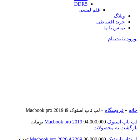
DDR5
قلم لمسی
وبلاگ
خرید اقساطی
تماس با ما
ورود / ثبت نام
فروخته شده
خاکستری
برای بزرگنمایی کلیک کنید
خانه
»
فروشگاه
»
لپ تاپ استوک Macbook pro 2019 i9
لپ تاپ استوک Macbook pro 2019
94,000,000
تومان
بازگشت به محصولات
لپ تاپ استوک Macbook pro 2020 A2289
86,000,000
تومان