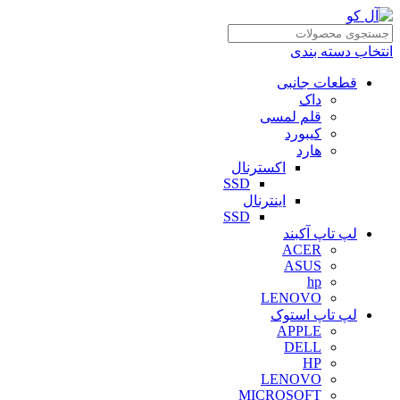
انتخاب دسته بندی
قطعات جانبی
داک
قلم لمسی
کیبورد
هارد
اکسترنال
SSD
اینترنال
SSD
لپ تاپ آکبند
ACER
ASUS
hp
LENOVO
لپ تاپ استوک
APPLE
DELL
HP
LENOVO
MICROSOFT