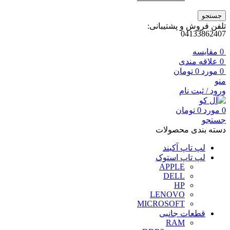
جستجو
تلفن فروش و پشتیبانی:
04133862407
0
مقايسه
0
علاقه مندی
0
مورد
0
تومان
منو
ورود / ثبت نام
0
مورد
0
تومان
جستجو
دسته بندی محصولات
لپ تاپ آکبند
لپ تاپ استوک
APPLE
DELL
HP
LENOVO
MICROSOFT
قطعات جانبی
RAM