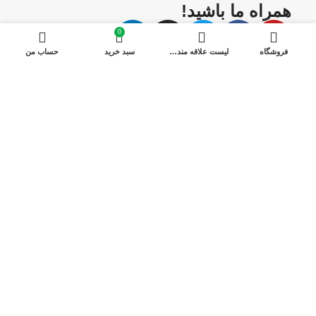
همراه ما باشید!
0
فروشگاه
لیست علاقه مندی ها
سبد خرید
حساب من
فروشگاه آنلاین آل کو
یک خرید اینترنتی مطمئن، نیازمند فروشگاهی است که بتواند
کالاهایی متنوع، باکیفیت و دارای قیمت مناسب را در مدت زمانی
کوتاه به دست مشتریان خود برساند و ضمانت بازگشت کالا هم
داشته باشد؛ ویژگی‌هایی که فروشگاه اینترنتی آل کو، سال‌هاست
بر روی آن‌ها کار کرده و توانسته از این طریق مشتریان ثابت خود
را داشته باشد.
مشاهده بیشتر
2023 © تمامی حقوق برای این وب سایت محفوظ است | طراحی
و پشتیبانی :
داده تجارت