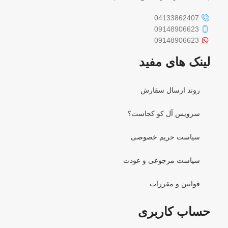
04133862407
09148906623
09148906623
لینک های مفید
روند ارسال سفارش
سرویس آل کو کجاست؟
سیاست حریم خصوصی
سیاست مرجوعی و عودت
قوانین و مقررات
حساب کاربری