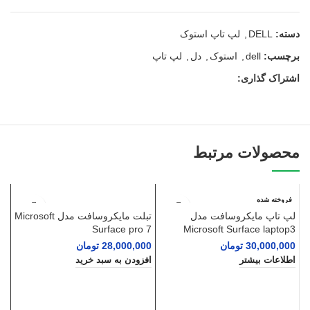
دسته:
DELL
,
لپ تاپ استوک
برچسب:
dell
,
استوک
,
دل
,
لپ تاپ
اشتراک گذاری:
محصولات مرتبط
فروخته شده
ف
لپ تاپ مایکروسافت مدل
تبلت مایکروسافت مدل Microsoft
Surface pro 7
Microsoft Surface laptop3
30,000,000
تومان
28,000,000
تومان
اطلاعات بیشتر
افزودن به سبد خرید