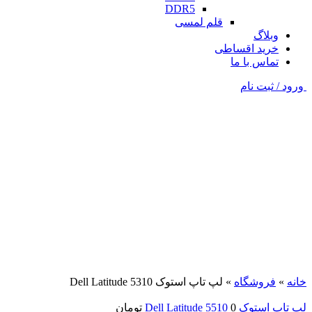
DDR5
قلم لمسی
وبلاگ
خرید اقساطی
تماس با ما
ورود / ثبت نام
فروخته شده
مشکی
برای بزرگنمایی کلیک کنید
خانه
»
فروشگاه
»
لپ تاپ استوک Dell Latitude 5310
لپ تاپ استوک Dell Latitude 5510
0
تومان