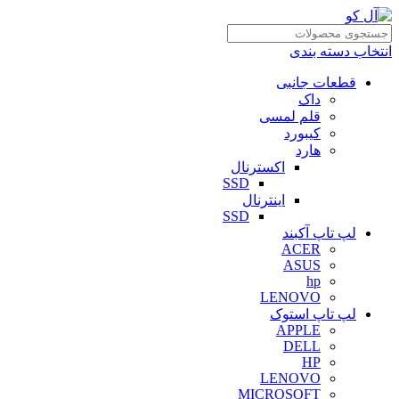
انتخاب دسته بندی
قطعات جانبی
داک
قلم لمسی
کیبورد
هارد
اکسترنال
SSD
اینترنال
SSD
لپ تاپ آکبند
ACER
ASUS
hp
LENOVO
لپ تاپ استوک
APPLE
DELL
HP
LENOVO
MICROSOFT