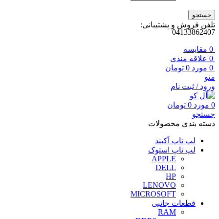
جستجو
تلفن فروش و پشتیبانی:
04133862407
0
مقايسه
0
علاقه مندی
0
مورد
0
تومان
منو
ورود / ثبت نام
0
مورد
0
تومان
جستجو
دسته بندی محصولات
لپ تاپ آکبند
لپ تاپ استوک
APPLE
DELL
HP
LENOVO
MICROSOFT
قطعات جانبی
RAM