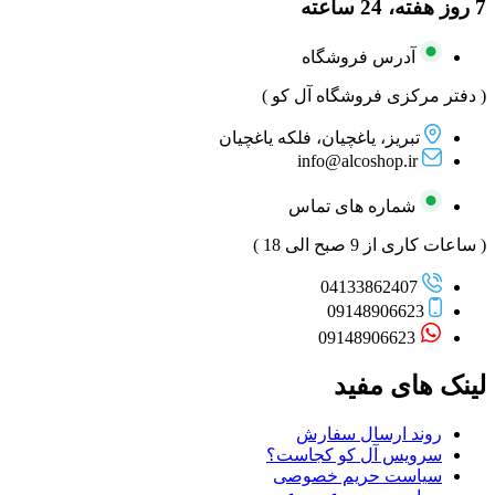
7 روز هفته، 24 ساعته
آدرس فروشگاه
( دفتر مرکزی فروشگاه آل کو )
تبریز، یاغچیان، فلکه یاغچیان
info@alcoshop.ir
شماره های تماس
( ساعات کاری از 9 صبح الی 18 )
04133862407
09148906623
09148906623
لینک های مفید
روند ارسال سفارش
سرویس آل کو کجاست؟
سیاست حریم خصوصی