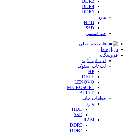
DDR3
DDR4
DDR5
هارد
HDD
SSD
قلم لمسی
صفحه اصلی
درباره ما
فروشگاه
لپ تاپ آکبند
لپ تاپ استوک
HP
DELL
LENOVO
MICROSOFT
APPLE
قطعات جانبی
هارد
HDD
SSD
RAM
DDR3
DDR4