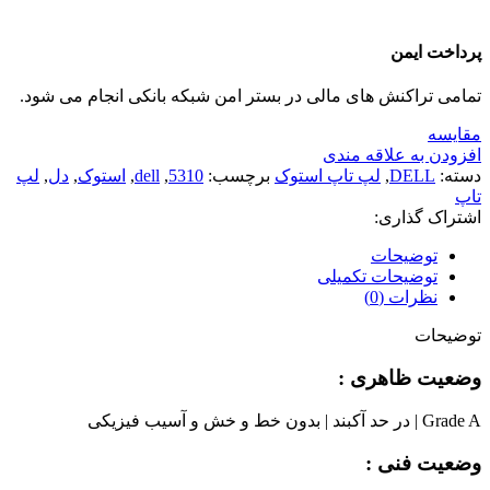
پرداخت ایمن
تمامی تراکنش های مالی در بستر امن شبکه بانکی انجام می شود.
مقايسه
افزودن به علاقه مندی
دسته:
DELL
,
لپ تاپ استوک
برچسب:
5310
,
dell
,
استوک
,
دل
,
لپ
تاپ
اشتراک گذاری:
توضیحات
توضیحات تکمیلی
نظرات (0)
توضیحات
وضعیت ظاهری :
Grade A | در حد آکبند | بدون خط و خش و آسیب فیزیکی
وضعیت فنی :