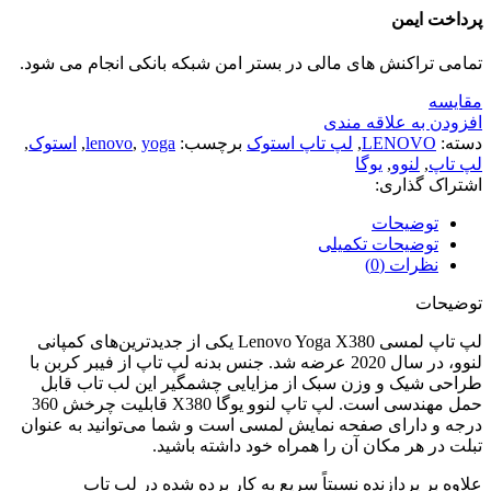
پرداخت ایمن
تمامی تراکنش های مالی در بستر امن شبکه بانکی انجام می شود.
مقايسه
افزودن به علاقه مندی
دسته:
LENOVO
,
لپ تاپ استوک
برچسب:
yoga
,
lenovo
,
استوک
,
لپ تاپ
,
لنوو
,
یوگا
اشتراک گذاری:
توضیحات
توضیحات تکمیلی
نظرات (0)
توضیحات
لپ تاپ لمسی Lenovo Yoga X380 یکی از جدیدترین‌های کمپانی
لنوو، در سال 2020 عرضه شد. جنس بدنه لپ تاپ از فیبر کربن با
طراحی شیک و وزن سبک از مزایایی چشمگیر این لب تاب قابل
حمل مهندسی است. لپ تاپ لنوو یوگا X380 قابلیت چرخش 360
درجه و دارای صفحه‌ نمایش لمسی است و شما می‌توانید به عنوان
تبلت در هر مکان آن را همراه خود داشته باشید.
علاوه بر پردازنده‌ نسبتاً سریع به کار برده شده در لپ تاپ