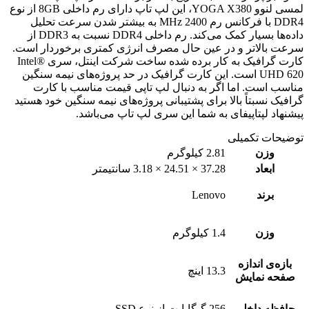
لمسی لنوو YOGA X380، این لپ تاپ دارای رم داخلی 8GB از نوع
DDR4 با فرکانس رم 2400 MHz به بیشتر شدن سرعت تحلیل
داده‌ها بسیار کمک می‌کند. رم داخلی DDR4 نسبت به DDR3 از
سرعت بالاتر و در عین حال مصرف انرژی کمتری برخوردار است.
کارت گرافیک به کار برده شده ساخت شرکت اینتل، سری Intel®
UHD 620 است. این کارت گرافیک در حد پروژه‌های نیمه سنگین
مناسب است. اما اگر به دنبال لپ تاپی قیمت مناسب با کارت
گرافیک نسبتاً بالا برای پشتیبانی پروژه‌های نیمه سنگین خود هستید
پیشنهاد لپتاپیفای به شما این سری لپ تاپ می‌باشد.
توضیحات تکمیلی
وزن
2.81 کیلوگرم
ابعاد
37.28 × 24.51 × 3.18 سانتیمتر
برند
Lenovo
وزن
1.4 کیلوگرم
بازه‌ی اندازه
13.3 اینچ
صفحه نمایش
حافظه داخلی
256 گیگابایت از نوع SSD