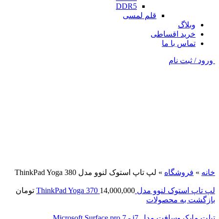
DDR5
قلم لمسی
وبلاگ
خرید اقساطی
تماس با ما
ورود / ثبت نام
فروخته شده
مشکی
برای بزرگنمایی کلیک کنید
خانه
»
فروشگاه
»
لپ تاپ استوک لنوو مدل ThinkPad Yoga 380
لپ تاپ استوک لنوو مدل ThinkPad Yoga 370
14,000,000
تومان
بازگشت به محصولات
تبلت مایکروسافت مدل Microsoft Surface pro 7 - i7