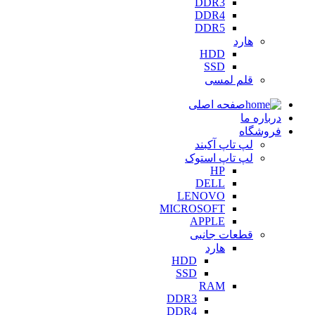
DDR3
DDR4
DDR5
هارد
HDD
SSD
قلم لمسی
صفحه اصلی
درباره ما
فروشگاه
لپ تاپ آکبند
لپ تاپ استوک
HP
DELL
LENOVO
MICROSOFT
APPLE
قطعات جانبی
هارد
HDD
SSD
RAM
DDR3
DDR4