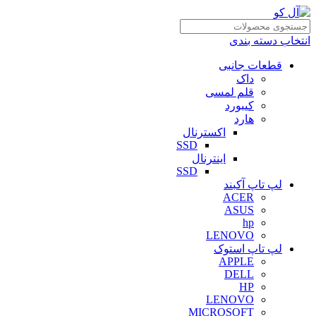
انتخاب دسته بندی
قطعات جانبی
داک
قلم لمسی
کیبورد
هارد
اکسترنال
SSD
اینترنال
SSD
لپ تاپ آکبند
ACER
ASUS
hp
LENOVO
لپ تاپ استوک
APPLE
DELL
HP
LENOVO
MICROSOFT