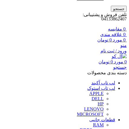
جستجو
تلفن فروش و پشتیبانی:
04133862407
0
مقايسه
0
علاقه مندی
0
مورد
0
تومان
منو
ورود / ثبت نام
0
مورد
0
تومان
جستجو
دسته بندی محصولات
لپ تاپ آکبند
لپ تاپ استوک
APPLE
DELL
HP
LENOVO
MICROSOFT
قطعات جانبی
RAM