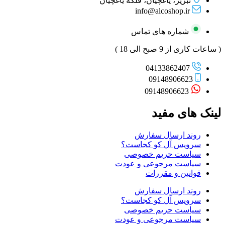
تبریز، یاغچیان، فلکه یاغچیان
info@alcoshop.ir
شماره های تماس
( ساعات کاری از 9 صبح الی 18 )
04133862407
09148906623
09148906623
لینک های مفید
روند ارسال سفارش
سرویس آل کو کجاست؟
سیاست حریم خصوصی
سیاست مرجوعی و عودت
قوانین و مقررات
روند ارسال سفارش
سرویس آل کو کجاست؟
سیاست حریم خصوصی
سیاست مرجوعی و عودت