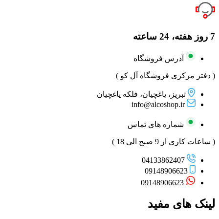
7 روز هفته، 24 ساعته
آدرس فروشگاه
( دفتر مرکزی فروشگاه آل کو )
تبریز، یاغچیان، فلکه یاغچیان
info@alcoshop.ir
شماره های تماس
( ساعات کاری از 9 صبح الی 18 )
04133862407
09148906623
09148906623
لینک های مفید