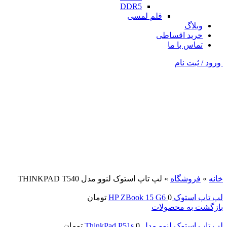
DDR5
قلم لمسی
وبلاگ
خرید اقساطی
تماس با ما
ورود / ثبت نام
فروخته شده
مشکی
برای بزرگنمایی کلیک کنید
خانه
»
فروشگاه
»
لپ تاپ استوک لنوو مدل THINKPAD T540
لپ تاپ استوک HP ZBook 15 G6
0
تومان
بازگشت به محصولات
لپ تاپ استوک لنوو مدل ThinkPad P51s
0
تومان