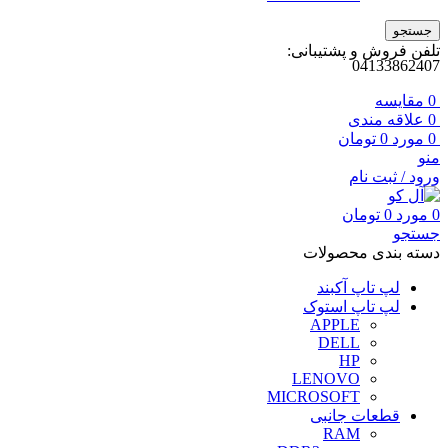
جستجو
تلفن فروش و پشتیبانی:
04133862407
0
مقايسه
0
علاقه مندی
0
مورد
0
تومان
منو
ورود / ثبت نام
0
مورد
0
تومان
جستجو
دسته بندی محصولات
لپ تاپ آکبند
لپ تاپ استوک
APPLE
DELL
HP
LENOVO
MICROSOFT
قطعات جانبی
RAM