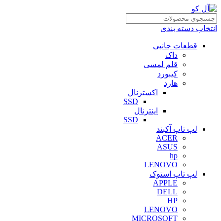
انتخاب دسته بندی
قطعات جانبی
داک
قلم لمسی
کیبورد
هارد
اکسترنال
SSD
اینترنال
SSD
لپ تاپ آکبند
ACER
ASUS
hp
LENOVO
لپ تاپ استوک
APPLE
DELL
HP
LENOVO
MICROSOFT