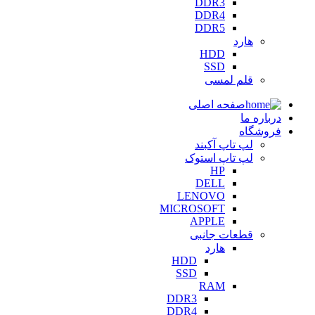
DDR3
DDR4
DDR5
هارد
HDD
SSD
قلم لمسی
صفحه اصلی
درباره ما
فروشگاه
لپ تاپ آکبند
لپ تاپ استوک
HP
DELL
LENOVO
MICROSOFT
APPLE
قطعات جانبی
هارد
HDD
SSD
RAM
DDR3
DDR4