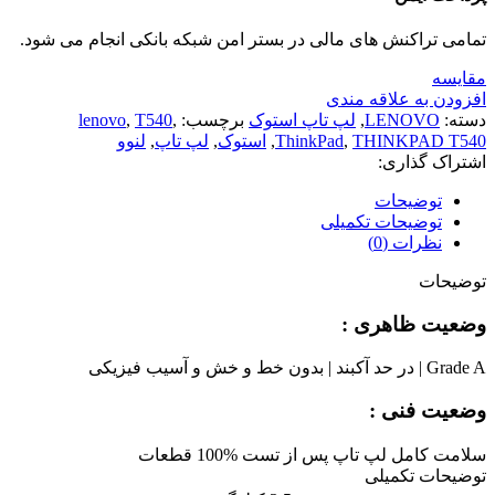
تمامی تراکنش های مالی در بستر امن شبکه بانکی انجام می شود.
مقايسه
افزودن به علاقه مندی
دسته:
LENOVO
,
لپ تاپ استوک
برچسب:
,
T540
,
lenovo
THINKPAD T540
,
ThinkPad
,
استوک
,
لپ تاپ
,
لنوو
اشتراک گذاری:
توضیحات
توضیحات تکمیلی
نظرات (0)
توضیحات
وضعیت ظاهری :
Grade A | در حد آکبند | بدون خط و خش و آسیب فیزیکی
وضعیت فنی :
سلامت کامل لپ تاپ پس از تست %100 قطعات
توضیحات تکمیلی