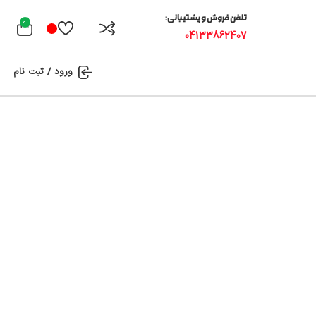
تلفن فروش و پشتیبانی:
0
04133862407
ورود / ثبت نام