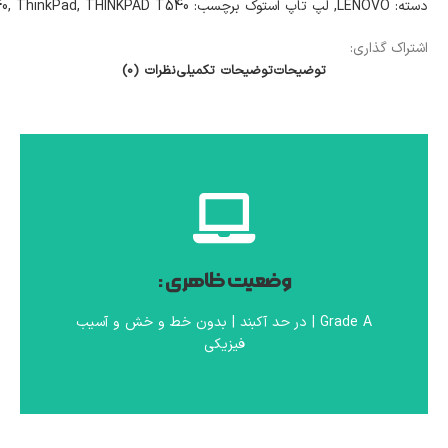
دسته:
LENOVO
,
لپ تاپ استوک
برچسب:
THINKPAD T540
,
ThinkPad
,
0
اشتراک گذاری:
توضیحات
توضیحات تکمیلی
نظرات (0)
وضعیت فنی :
وضعیت ظاهری :
سلامت کامل لپ تاپ پس از تست %100 قطعات
Grade A | در حد آکبند | بدون خط و خش و آسیب
فیزیکی