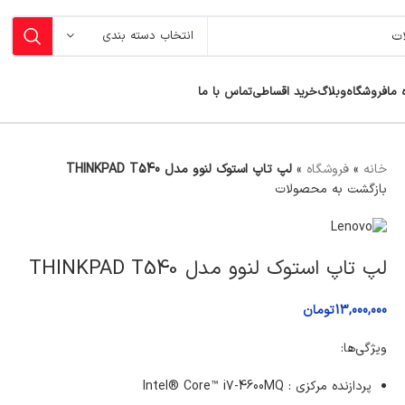
انتخاب دسته بندی
 ما
فروشگاه
وبلاگ
خرید اقساطی
تماس با ما
خانه
»
فروشگاه
»
لپ تاپ استوک لنوو مدل THINKPAD T540
بازگشت به محصولات
لپ تاپ استوک لنوو مدل THINKPAD T540
13,000,000
تومان
ویژگی‌ها:
پردازنده مرکزی : Intel® Core™ i7-4600MQ