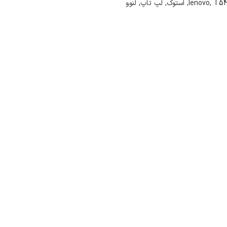
T54
,
lenovo
,
استوک
,
لپ تاپ
,
لنوو