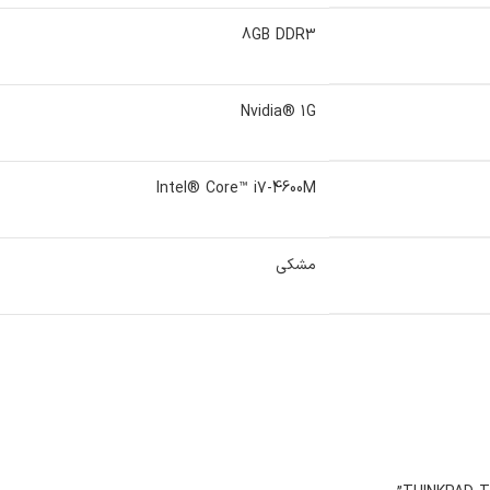
8GB DDR3
Nvidia® 1G
Intel® Core™ i7-4600M
مشکی