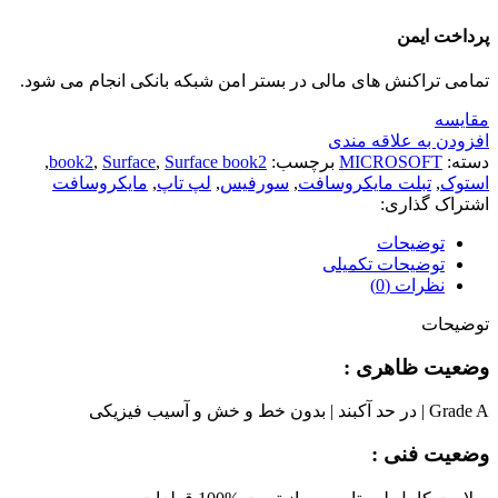
پرداخت ایمن
تمامی تراکنش های مالی در بستر امن شبکه بانکی انجام می شود.
مقايسه
افزودن به علاقه مندی
دسته:
MICROSOFT
برچسب:
Surface book2
,
Surface
,
book2
,
استوک
,
تبلت مایکروسافت
,
سورفیس
,
لپ تاپ
,
مایکروسافت
اشتراک گذاری:
توضیحات
توضیحات تکمیلی
نظرات (0)
توضیحات
وضعیت ظاهری :
Grade A | در حد آکبند | بدون خط و خش و آسیب فیزیکی
وضعیت فنی :