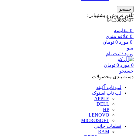
جستجو
تلفن فروش و پشتیبانی:
04133862407
0
مقايسه
0
علاقه مندی
0
مورد
0
تومان
منو
ورود / ثبت نام
0
مورد
0
تومان
جستجو
دسته بندی محصولات
لپ تاپ آکبند
لپ تاپ استوک
APPLE
DELL
HP
LENOVO
MICROSOFT
قطعات جانبی
RAM