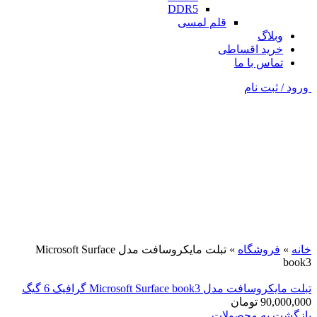
DDR5
قلم لمسی
وبلاگ
خرید اقساطی
تماس با ما
ورود / ثبت نام
فروخته شده
نقره ای
برای بزرگنمایی کلیک کنید
خانه
»
فروشگاه
»
تبلت مایکروسافت مدل Microsoft Surface
book3
تبلت مایکروسافت مدل Microsoft Surface book3 گرافیک 6 گیگ
90,000,000
تومان
بازگشت به محصولات