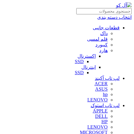
انتخاب دسته بندی
قطعات جانبی
داک
قلم لمسی
کیبورد
هارد
اکسترنال
SSD
اینترنال
SSD
لپ تاپ آکبند
ACER
ASUS
hp
LENOVO
لپ تاپ استوک
APPLE
DELL
HP
LENOVO
MICROSOFT