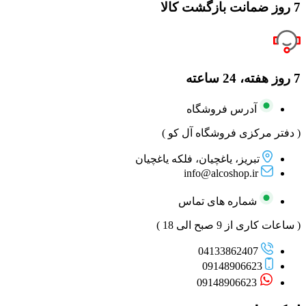
7 روز ضمانت بازگشت کالا
7 روز هفته، 24 ساعته
آدرس فروشگاه
( دفتر مرکزی فروشگاه آل کو )
تبریز، یاغچیان، فلکه یاغچیان
info@alcoshop.ir
شماره های تماس
( ساعات کاری از 9 صبح الی 18 )
04133862407
09148906623
09148906623