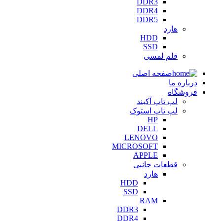
DDR3
DDR4
DDR5
هارد
HDD
SSD
قلم لمسی
صفحه اصلی
درباره ما
فروشگاه
لپ تاپ آکبند
لپ تاپ استوک
HP
DELL
LENOVO
MICROSOFT
APPLE
قطعات جانبی
هارد
HDD
SSD
RAM
DDR3
DDR4