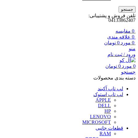
جستجو
تلفن فروش و پشتیبانی:
04133862407
0
مقايسه
0
علاقه مندی
0
مورد
0
تومان
منو
ورود / ثبت نام
0
مورد
0
تومان
جستجو
دسته بندی محصولات
لپ تاپ آکبند
لپ تاپ استوک
APPLE
DELL
HP
LENOVO
MICROSOFT
قطعات جانبی
RAM