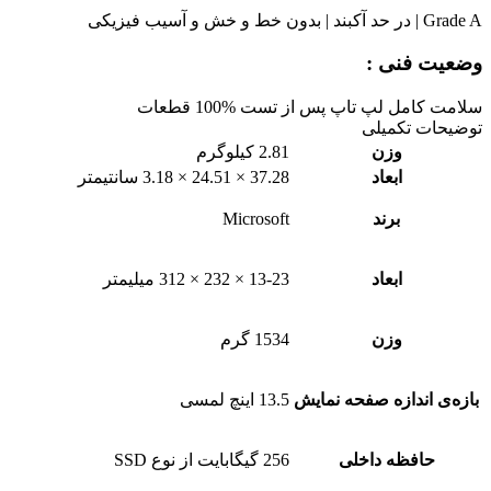
Grade A | در حد آکبند | بدون خط و خش و آسیب فیزیکی
وضعیت فنی :
سلامت کامل لپ تاپ پس از تست %100 قطعات
توضیحات تکمیلی
وزن
2.81 کیلوگرم
ابعاد
37.28 × 24.51 × 3.18 سانتیمتر
برند
Microsoft
ابعاد
13-23 × 232 × 312 ميلیمتر
وزن
1534 گرم
بازه‌ی اندازه صفحه نمایش
13.5 اینچ لمسی
حافظه داخلی
256 گیگابایت از نوع SSD