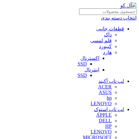
انتخاب دسته بندی
قطعات جانبی
داک
قلم لمسی
کیبورد
هارد
اکسترنال
SSD
اینترنال
SSD
لپ تاپ آکبند
ACER
ASUS
hp
LENOVO
لپ تاپ استوک
APPLE
DELL
HP
LENOVO
MICROSOFT