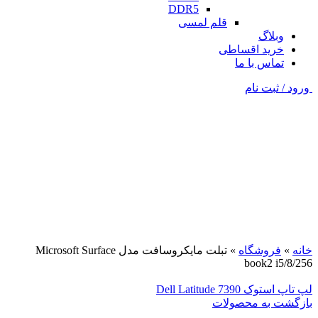
DDR5
قلم لمسی
وبلاگ
خرید اقساطی
تماس با ما
ورود / ثبت نام
فروخته شده
نقره ای
برای بزرگنمایی کلیک کنید
خانه
»
فروشگاه
»
تبلت مایکروسافت مدل Microsoft Surface
book2 i5/8/256
لپ تاپ استوک Dell Latitude 7390
بازگشت به محصولات