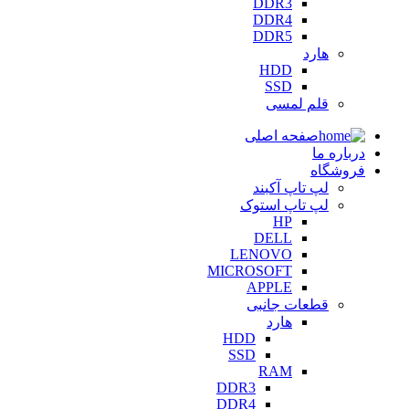
DDR3
DDR4
DDR5
هارد
HDD
SSD
قلم لمسی
صفحه اصلی
درباره ما
فروشگاه
لپ تاپ آکبند
لپ تاپ استوک
HP
DELL
LENOVO
MICROSOFT
APPLE
قطعات جانبی
هارد
HDD
SSD
RAM
DDR3
DDR4