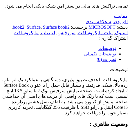
تمامی تراکنش های مالی در بستر امن شبکه بانکی انجام می شود.
مقايسه
افزودن به علاقه مندی
دسته:
MICROSOFT
برچسب:
Surface book2
,
Surface
,
book2
,
استوک
,
تبلت مایکروسافت
,
سورفیس
,
لپ تاپ
,
مایکروسافت
اشتراک گذاری:
توضیحات
توضیحات تکمیلی
نظرات (0)
توضیحات
مایکروسافت با هدف تطبیق پذیری، دستگاهی با عملکرد یک لپ تاپ
رده بالا، شیک، قدرتمند و بسیار قابل حمل را با عنوان Surface Book
2 ایجاد کرده است. صفحه نمایش سرفیس بوک 2 با سایز 13.5 اینچ
لمسی است که با رنگ های واقعی از مزیت های اصلی آن جدا شدن
صفحه نمایش از کیبورد می باشد. به لطف نسل هشتم پردازنده
Core i5 اینتل و درایو SSD با ظرفیت 256 گیگابایت، تجربه کاربری
بسیار خوب را دریافت خواهید کرد.
وضعیت ظاهری :