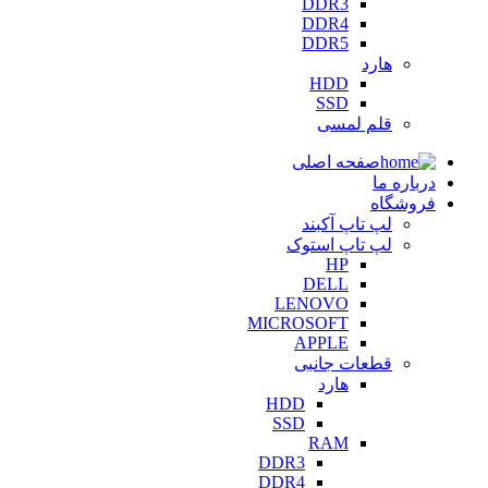
DDR3
DDR4
DDR5
هارد
HDD
SSD
قلم لمسی
صفحه اصلی
درباره ما
فروشگاه
لپ تاپ آکبند
لپ تاپ استوک
HP
DELL
LENOVO
MICROSOFT
APPLE
قطعات جانبی
هارد
HDD
SSD
RAM
DDR3
DDR4