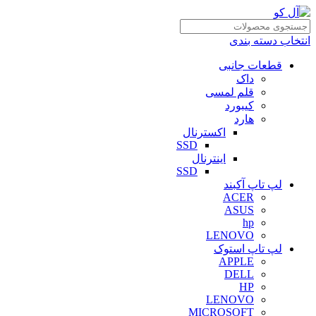
انتخاب دسته بندی
قطعات جانبی
داک
قلم لمسی
کیبورد
هارد
اکسترنال
SSD
اینترنال
SSD
لپ تاپ آکبند
ACER
ASUS
hp
LENOVO
لپ تاپ استوک
APPLE
DELL
HP
LENOVO
MICROSOFT