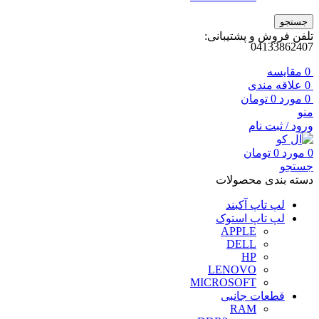
جستجو
تلفن فروش و پشتیبانی:
04133862407
0
مقايسه
0
علاقه مندی
0
مورد
0
تومان
منو
ورود / ثبت نام
0
مورد
0
تومان
جستجو
دسته بندی محصولات
لپ تاپ آکبند
لپ تاپ استوک
APPLE
DELL
HP
LENOVO
MICROSOFT
قطعات جانبی
RAM