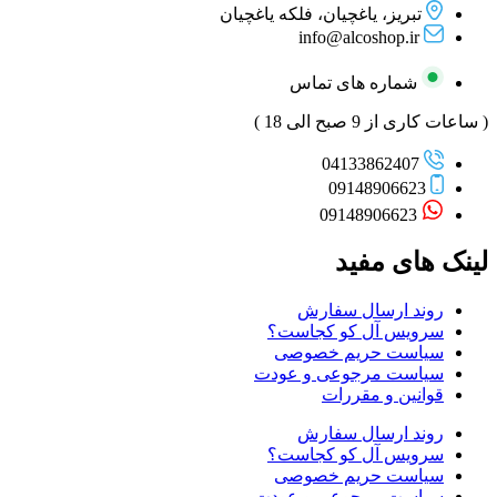
تبریز، یاغچیان، فلکه یاغچیان
info@alcoshop.ir
شماره های تماس
( ساعات کاری از 9 صبح الی 18 )
04133862407
09148906623
09148906623
لینک های مفید
روند ارسال سفارش
سرویس آل کو کجاست؟
سیاست حریم خصوصی
سیاست مرجوعی و عودت
قوانین و مقررات
روند ارسال سفارش
سرویس آل کو کجاست؟
سیاست حریم خصوصی
سیاست مرجوعی و عودت