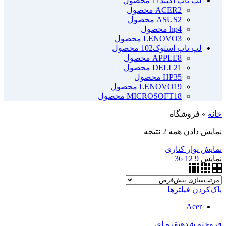
لپ تاپ آکبند
11 محصول
2 محصول
ACER
2 محصول
ASUS
4 محصول
hp
3 محصول
LENOVO
لپ تاپ استوک
102 محصول
8 محصول
APPLE
21 محصول
DELL
35 محصول
HP
19 محصول
LENOVO
18 محصول
MICROSOFT
خانه
»
فروشگاه
نمایش دادن همه 2 نتیجه
نمایش نوار کناری
نمایش
9
12
36
پاک‌کردن فیلترها
Acer
فروخته شده
نقره ای