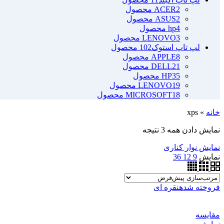
2 محصول
ACER
2 محصول
ASUS
4 محصول
hp
3 محصول
LENOVO
لپ تاپ استوک
102 محصول
8 محصول
APPLE
21 محصول
DELL
35 محصول
HP
19 محصول
LENOVO
18 محصول
MICROSOFT
خانه
»
xps
نمایش دادن همه 3 نتیجه
نمایش نوار کناری
نمایش
9
12
36
فروخته شده
نقره ای
مقايسه