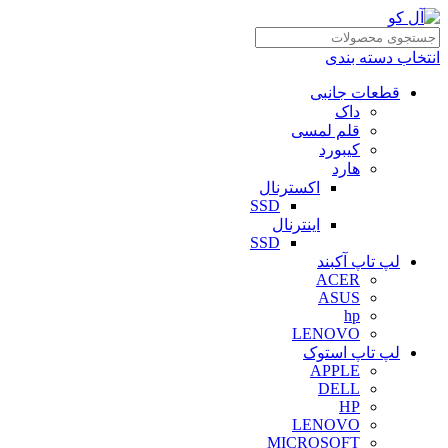
انتخاب دسته بندی
قطعات جانبی
داک
قلم لمسی
کیبورد
هارد
اکسترنال
SSD
اینترنال
SSD
لپ تاپ آکبند
ACER
ASUS
hp
LENOVO
لپ تاپ استوک
APPLE
DELL
HP
LENOVO
MICROSOFT