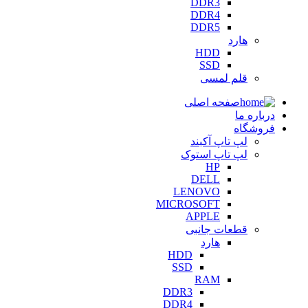
DDR3
DDR4
DDR5
هارد
HDD
SSD
قلم لمسی
صفحه اصلی
درباره ما
فروشگاه
لپ تاپ آکبند
لپ تاپ استوک
HP
DELL
LENOVO
MICROSOFT
APPLE
قطعات جانبی
هارد
HDD
SSD
RAM
DDR3
DDR4