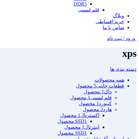
DDR5
قلم لمسی
وبلاگ
خرید اقساطی
تماس با ما
ورود / ثبت نام
xps
دسته بندی ها
همه
محصولات
قطعات جانبی
5 محصول
داک
1 محصول
قلم لمسی
1 محصول
کیبورد
1 محصول
هارد
2 محصول
اکسترنال
1 محصول
1 محصول
SSD
اینترنال
1 محصول
1 محصول
SSD
لپ تاپ آکبند
11 محصول