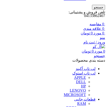
جستجو
تلفن فروش و پشتیبانی:
04133862407
0
مقايسه
0
علاقه مندی
0
مورد
0
تومان
منو
ورود / ثبت نام
0
مورد
0
تومان
جستجو
دسته بندی محصولات
لپ تاپ آکبند
لپ تاپ استوک
APPLE
DELL
HP
LENOVO
MICROSOFT
قطعات جانبی
RAM