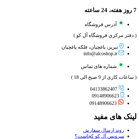
7 روز هفته، 24 ساعته
آدرس فروشگاه
( دفتر مرکزی فروشگاه آل کو )
تبریز، یاغچیان، فلکه یاغچیان
info@alcoshop.ir
شماره های تماس
( ساعات کاری از 9 صبح الی 18 )
04133862407
09148906623
09148906623
لینک های مفید
روند ارسال سفارش
سرویس آل کو کجاست؟