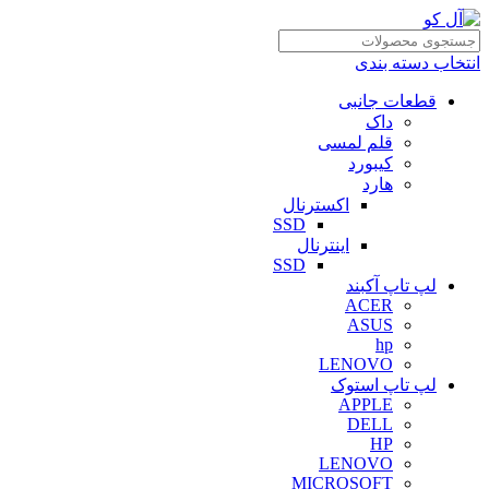
انتخاب دسته بندی
قطعات جانبی
داک
قلم لمسی
کیبورد
هارد
اکسترنال
SSD
اینترنال
SSD
لپ تاپ آکبند
ACER
ASUS
hp
LENOVO
لپ تاپ استوک
APPLE
DELL
HP
LENOVO
MICROSOFT