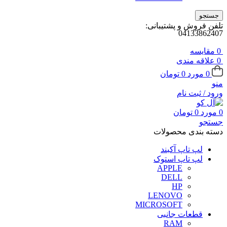
جستجو
تلفن فروش و پشتیبانی:
04133862407
0
مقايسه
0
علاقه مندی
0
مورد
0
تومان
منو
ورود / ثبت نام
0
مورد
0
تومان
جستجو
دسته بندی محصولات
لپ تاپ آکبند
لپ تاپ استوک
APPLE
DELL
HP
LENOVO
MICROSOFT
قطعات جانبی
RAM