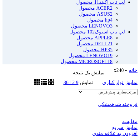
لپ تاپ آکبند
11 محصول
2 محصول
ACER
2 محصول
ASUS
4 محصول
hp
3 محصول
LENOVO
لپ تاپ استوک
102 محصول
8 محصول
APPLE
21 محصول
DELL
35 محصول
HP
19 محصول
LENOVO
18 محصول
MICROSOFT
خانه
»
x240
نمایش یک نتیجه
نمایش نوار کناری
نمایش
9
12
36
فروخته شده
مشکی
مقايسه
نمایش سریع
افزودن به علاقه مندی