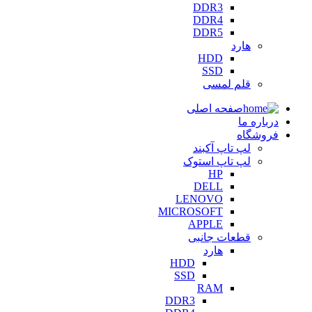
DDR3
DDR4
DDR5
هارد
HDD
SSD
قلم لمسی
صفحه اصلی
درباره ما
فروشگاه
لپ تاپ آکبند
لپ تاپ استوک
HP
DELL
LENOVO
MICROSOFT
APPLE
قطعات جانبی
هارد
HDD
SSD
RAM
DDR3