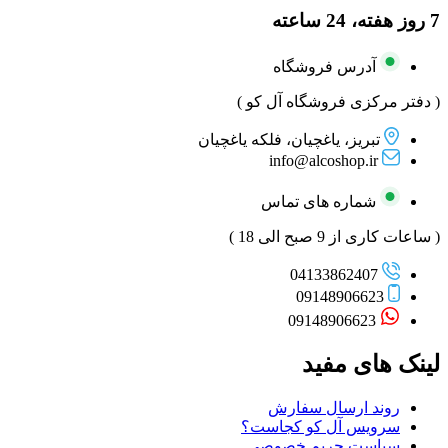
7 روز هفته، 24 ساعته
آدرس فروشگاه
( دفتر مرکزی فروشگاه آل کو )
تبریز، یاغچیان، فلکه یاغچیان
info@alcoshop.ir
شماره های تماس
( ساعات کاری از 9 صبح الی 18 )
04133862407
09148906623
09148906623
لینک های مفید
روند ارسال سفارش
سرویس آل کو کجاست؟
سیاست حریم خصوصی