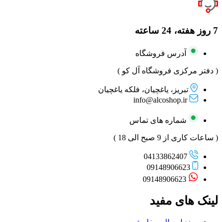
7 روز هفته، 24 ساعته
آدرس فروشگاه
( دفتر مرکزی فروشگاه آل کو )
تبریز، یاغچیان، فلکه یاغچیان
info@alcoshop.ir
شماره های تماس
( ساعات کاری از 9 صبح الی 18 )
04133862407
09148906623
09148906623
لینک های مفید