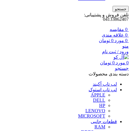
جستجو
تلفن فروش و پشتیبانی:
04133862407
0
مقايسه
0
علاقه مندی
0
مورد
0
تومان
منو
ورود / ثبت نام
0
مورد
0
تومان
جستجو
دسته بندی محصولات
لپ تاپ آکبند
لپ تاپ استوک
APPLE
DELL
HP
LENOVO
MICROSOFT
قطعات جانبی
RAM