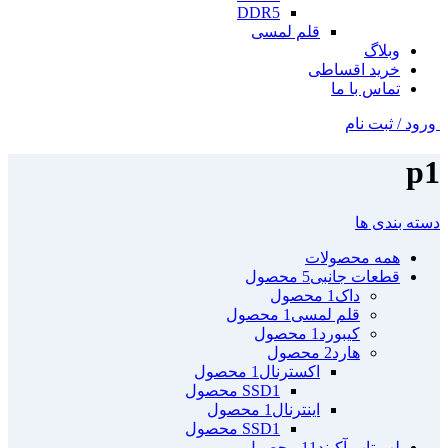
DDR5
قلم لمسی
وبلاگ
خرید اقساطی
تماس با ما
ورود / ثبت نام
p1
دسته بندی ها
همه
محصولات
قطعات جانبی
5 محصول
داک
1 محصول
قلم لمسی
1 محصول
کیبورد
1 محصول
هارد
2 محصول
اکسترنال
1 محصول
1 محصول
SSD
اینترنال
1 محصول
1 محصول
SSD
لپ تاپ آکبند
11 محصول