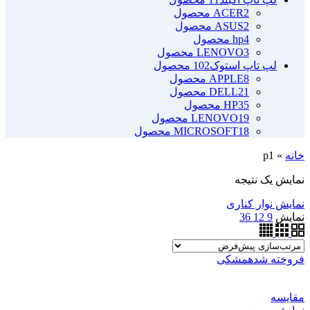
2 محصول
ACER
2 محصول
ASUS
4 محصول
hp
3 محصول
LENOVO
لپ تاپ استوک
102 محصول
8 محصول
APPLE
21 محصول
DELL
35 محصول
HP
19 محصول
LENOVO
18 محصول
MICROSOFT
خانه
»
p1
نمایش یک نتیجه
نمایش نوار کناری
نمایش
9
12
36
فروخته شده
مشکی
مقايسه