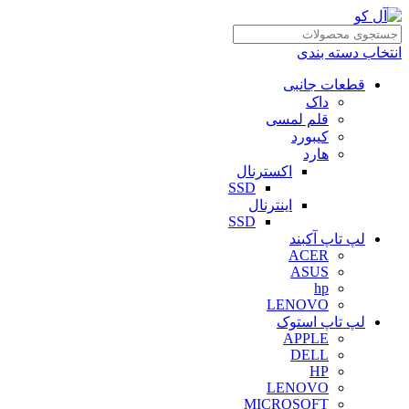
انتخاب دسته بندی
قطعات جانبی
داک
قلم لمسی
کیبورد
هارد
اکسترنال
SSD
اینترنال
SSD
لپ تاپ آکبند
ACER
ASUS
hp
LENOVO
لپ تاپ استوک
APPLE
DELL
HP
LENOVO
MICROSOFT