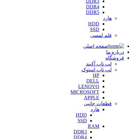
DDR3
DDR4
DDR5
هارد
HDD
SSD
قلم لمسی
صفحه اصلی
درباره ما
فروشگاه
لپ تاپ آکبند
لپ تاپ استوک
HP
DELL
LENOVO
MICROSOFT
APPLE
قطعات جانبی
هارد
HDD
SSD
RAM
DDR3
DDR4