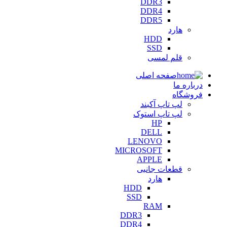
DDR3
DDR4
DDR5
هارد
HDD
SSD
قلم لمسی
صفحه اصلی
درباره ما
فروشگاه
لپ تاپ آکبند
لپ تاپ استوک
HP
DELL
LENOVO
MICROSOFT
APPLE
قطعات جانبی
هارد
HDD
SSD
RAM
DDR3
DDR4