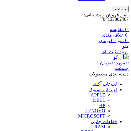
جستجو
تلفن فروش و پشتیبانی:
04133862407
0
مقايسه
0
علاقه مندی
0
مورد
0
تومان
منو
ورود / ثبت نام
0
مورد
0
تومان
جستجو
دسته بندی محصولات
لپ تاپ آکبند
لپ تاپ استوک
APPLE
DELL
HP
LENOVO
MICROSOFT
قطعات جانبی
RAM