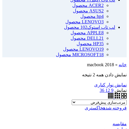
2 محصول
ACER
2 محصول
ASUS
4 محصول
hp
3 محصول
LENOVO
لپ تاپ استوک
102 محصول
8 محصول
APPLE
21 محصول
DELL
35 محصول
HP
19 محصول
LENOVO
18 محصول
MICROSOFT
خانه
»
macbook 2018
نمایش دادن همه 2 نتیجه
نمایش نوار کناری
نمایش
9
12
36
فروخته شده
خاکستری
مقايسه