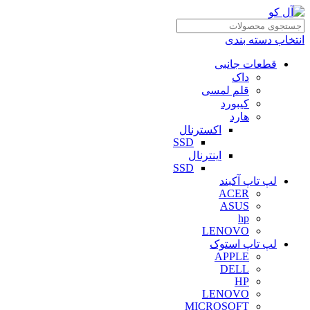
انتخاب دسته بندی
قطعات جانبی
داک
قلم لمسی
کیبورد
هارد
اکسترنال
SSD
اینترنال
SSD
لپ تاپ آکبند
ACER
ASUS
hp
LENOVO
لپ تاپ استوک
APPLE
DELL
HP
LENOVO
MICROSOFT