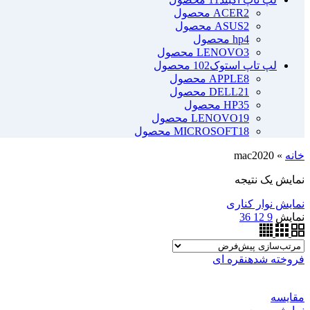
2 محصول
ACER
2 محصول
ASUS
4 محصول
hp
3 محصول
LENOVO
لپ تاپ استوک
102 محصول
8 محصول
APPLE
21 محصول
DELL
35 محصول
HP
19 محصول
LENOVO
18 محصول
MICROSOFT
خانه
»
mac2020
نمایش یک نتیجه
نمایش نوار کناری
نمایش
9
12
36
فروخته شده
نقره ای
مقايسه