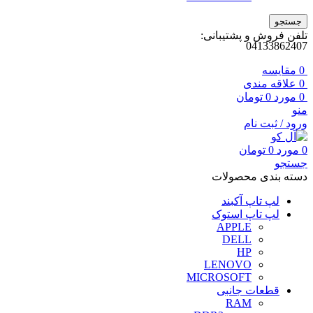
جستجو
تلفن فروش و پشتیبانی:
04133862407
0
مقايسه
0
علاقه مندی
0
مورد
0
تومان
منو
ورود / ثبت نام
0
مورد
0
تومان
جستجو
دسته بندی محصولات
لپ تاپ آکبند
لپ تاپ استوک
APPLE
DELL
HP
LENOVO
MICROSOFT
قطعات جانبی
RAM