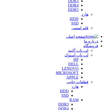
DDR3
DDR4
DDR5
هارد
HDD
SSD
قلم لمسی
صفحه اصلی
درباره ما
فروشگاه
لپ تاپ آکبند
لپ تاپ استوک
HP
DELL
LENOVO
MICROSOFT
APPLE
قطعات جانبی
هارد
HDD
SSD
RAM
DDR3
DDR4