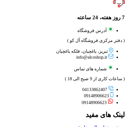
7 روز هفته، 24 ساعته
آدرس فروشگاه
( دفتر مرکزی فروشگاه آل کو )
تبریز، یاغچیان، فلکه یاغچیان
info@alcoshop.ir
شماره های تماس
( ساعات کاری از 9 صبح الی 18 )
04133862407
09148906623
09148906623
لینک های مفید