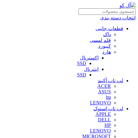
انتخاب دسته بندی
قطعات جانبی
داک
قلم لمسی
کیبورد
هارد
اکسترنال
SSD
اینترنال
SSD
لپ تاپ آکبند
ACER
ASUS
hp
LENOVO
لپ تاپ استوک
APPLE
DELL
HP
LENOVO
MICROSOFT