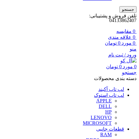
جستجو
تلفن فروش و پشتیبانی:
04133862407
0
مقايسه
0
علاقه مندی
0
مورد
0
تومان
منو
ورود / ثبت نام
0
مورد
0
تومان
جستجو
دسته بندی محصولات
لپ تاپ آکبند
لپ تاپ استوک
APPLE
DELL
HP
LENOVO
MICROSOFT
قطعات جانبی
RAM