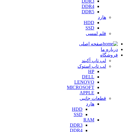
DDR3
DDR4
DDR5
هارد
HDD
SSD
قلم لمسی
صفحه اصلی
درباره ما
فروشگاه
لپ تاپ آکبند
لپ تاپ استوک
HP
DELL
LENOVO
MICROSOFT
APPLE
قطعات جانبی
هارد
HDD
SSD
RAM
DDR3
DDR4