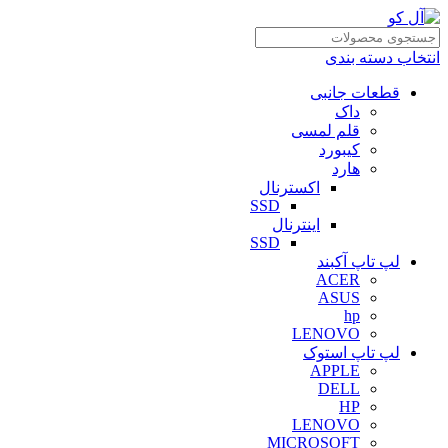
انتخاب دسته بندی
قطعات جانبی
داک
قلم لمسی
کیبورد
هارد
اکسترنال
SSD
اینترنال
SSD
لپ تاپ آکبند
ACER
ASUS
hp
LENOVO
لپ تاپ استوک
APPLE
DELL
HP
LENOVO
MICROSOFT