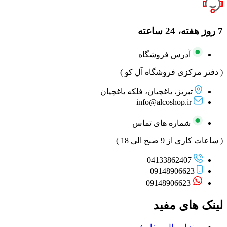
7 روز هفته، 24 ساعته
آدرس فروشگاه
( دفتر مرکزی فروشگاه آل کو )
تبریز، یاغچیان، فلکه یاغچیان
info@alcoshop.ir
شماره های تماس
( ساعات کاری از 9 صبح الی 18 )
04133862407
09148906623
09148906623
لینک های مفید