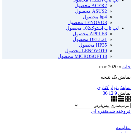
2 محصول
ACER
2 محصول
ASUS
4 محصول
hp
3 محصول
LENOVO
لپ تاپ استوک
102 محصول
8 محصول
APPLE
21 محصول
DELL
35 محصول
HP
19 محصول
LENOVO
18 محصول
MICROSOFT
خانه
»
mac 2020
نمایش یک نتیجه
نمایش نوار کناری
نمایش
9
12
36
فروخته شده
نقره ای
مقايسه