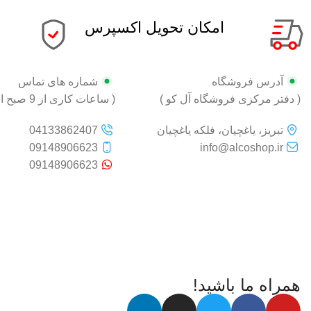
امکان تحویل اکسپرس
آدرس فروشگاه
شماره های تماس
( دفتر مرکزی فروشگاه آل کو )
( ساعات کاری از 9 صبح الی 18 )
تبریز، یاغچیان، فلکه یاغچیان
04133862407
09148906623
info@alcoshop.ir
09148906623
همراه ما باشید!