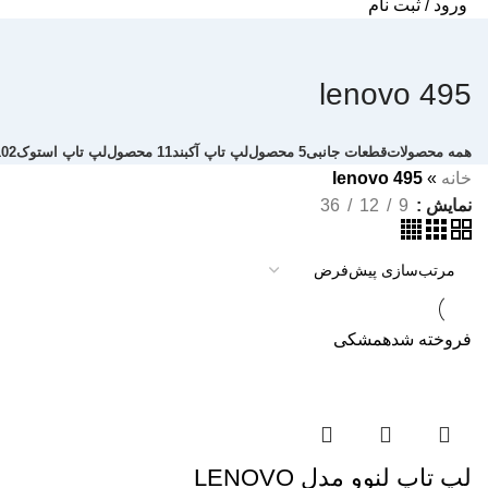
ورود / ثبت نام
lenovo 495
همه
محصولات
قطعات جانبی
5 محصول
لپ تاپ آکبند
11 محصول
لپ تاپ استوک
102 محص
خانه
»
lenovo 495
نمایش
9
12
36
فروخته شده
مشکی
لپ تاپ لنوو مدل LENOVO