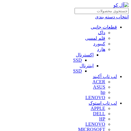
انتخاب دسته بندی
قطعات جانبی
داک
قلم لمسی
کیبورد
هارد
اکسترنال
SSD
اینترنال
SSD
لپ تاپ آکبند
ACER
ASUS
hp
LENOVO
لپ تاپ استوک
APPLE
DELL
HP
LENOVO
MICROSOFT