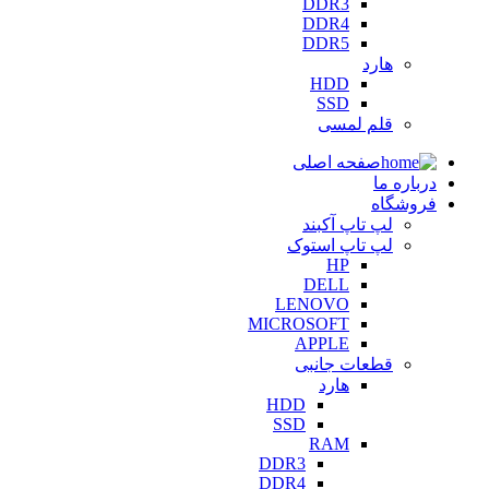
DDR3
DDR4
DDR5
هارد
HDD
SSD
قلم لمسی
صفحه اصلی
درباره ما
فروشگاه
لپ تاپ آکبند
لپ تاپ استوک
HP
DELL
LENOVO
MICROSOFT
APPLE
قطعات جانبی
هارد
HDD
SSD
RAM
DDR3
DDR4