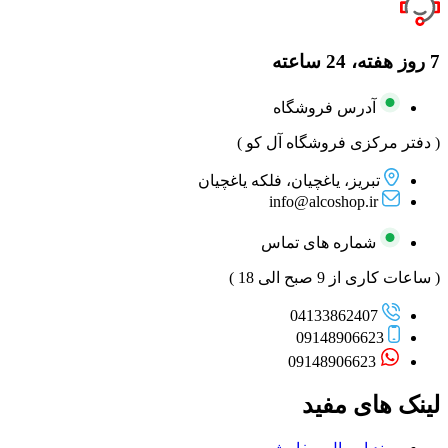
7 روز هفته، 24 ساعته
آدرس فروشگاه
( دفتر مرکزی فروشگاه آل کو )
تبریز، یاغچیان، فلکه یاغچیان
info@alcoshop.ir
شماره های تماس
( ساعات کاری از 9 صبح الی 18 )
04133862407
09148906623
09148906623
لینک های مفید