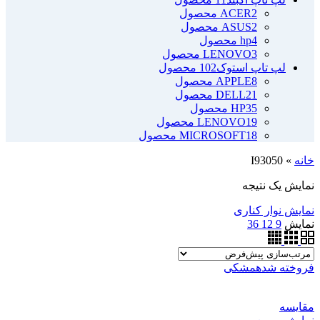
2 محصول
ACER
2 محصول
ASUS
4 محصول
hp
3 محصول
LENOVO
لپ تاپ استوک
102 محصول
8 محصول
APPLE
21 محصول
DELL
35 محصول
HP
19 محصول
LENOVO
18 محصول
MICROSOFT
خانه
»
I93050
نمایش یک نتیجه
نمایش نوار کناری
نمایش
9
12
36
فروخته شده
مشکی
مقايسه