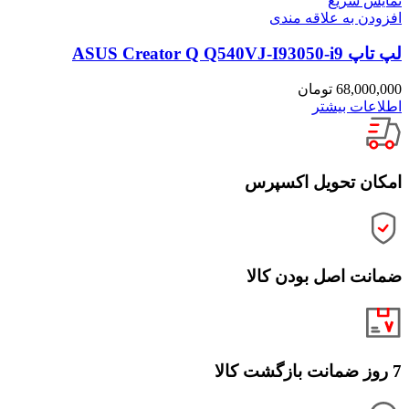
نمایش سریع
افزودن به علاقه مندی
لپ تاپ ASUS Creator Q Q540VJ-I93050-i9
68,000,000
تومان
اطلاعات بیشتر
امکان تحویل اکسپرس
ضمانت اصل بودن کالا
7 روز ضمانت بازگشت کالا