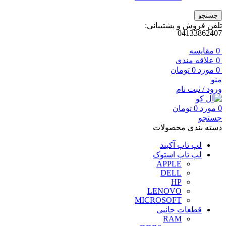
جستجو
تلفن فروش و پشتیبانی:
04133862407
0
مقايسه
0
علاقه مندی
0
مورد
0
تومان
منو
ورود / ثبت نام
0
مورد
0
تومان
جستجو
دسته بندی محصولات
لپ تاپ آکبند
لپ تاپ استوک
APPLE
DELL
HP
LENOVO
MICROSOFT
قطعات جانبی
RAM