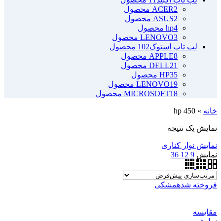
2 محصول
ACER
2 محصول
ASUS
4 محصول
hp
3 محصول
LENOVO
لپ تاپ استوک
102 محصول
8 محصول
APPLE
21 محصول
DELL
35 محصول
HP
19 محصول
LENOVO
18 محصول
MICROSOFT
خانه
»
hp 450
نمایش یک نتیجه
نمایش نوار کناری
نمایش
9
12
36
فروخته شده
مشکی
مقايسه