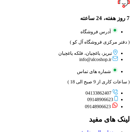
7 روز هفته، 24 ساعته
آدرس فروشگاه
( دفتر مرکزی فروشگاه آل کو )
تبریز، یاغچیان، فلکه یاغچیان
info@alcoshop.ir
شماره های تماس
( ساعات کاری از 9 صبح الی 18 )
04133862407
09148906623
09148906623
لینک های مفید