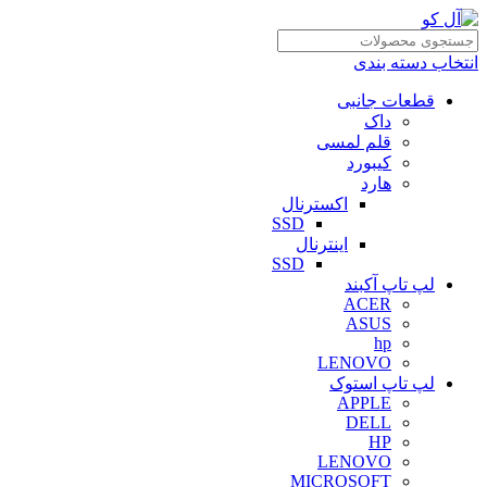
انتخاب دسته بندی
قطعات جانبی
داک
قلم لمسی
کیبورد
هارد
اکسترنال
SSD
اینترنال
SSD
لپ تاپ آکبند
ACER
ASUS
hp
LENOVO
لپ تاپ استوک
APPLE
DELL
HP
LENOVO
MICROSOFT