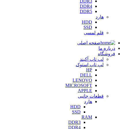
DDR3
DDR4
DDR5
هارد
HDD
SSD
قلم لمسی
صفحه اصلی
درباره ما
فروشگاه
لپ تاپ آکبند
لپ تاپ استوک
HP
DELL
LENOVO
MICROSOFT
APPLE
قطعات جانبی
هارد
HDD
SSD
RAM
DDR3
DDR4