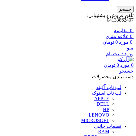
جستجو
تلفن فروش و پشتیبانی:
04133862407
0
مقايسه
0
علاقه مندی
0
مورد
0
تومان
منو
ورود / ثبت نام
0
مورد
0
تومان
جستجو
دسته بندی محصولات
لپ تاپ آکبند
لپ تاپ استوک
APPLE
DELL
HP
LENOVO
MICROSOFT
قطعات جانبی
RAM