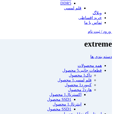
DDR5
قلم لمسی
وبلاگ
خرید اقساطی
تماس با ما
ورود / ثبت نام
extreme
دسته بندی ها
همه
محصولات
قطعات جانبی
5 محصول
داک
1 محصول
قلم لمسی
1 محصول
کیبورد
1 محصول
هارد
2 محصول
اکسترنال
1 محصول
1 محصول
SSD
اینترنال
1 محصول
1 محصول
SSD
لپ تاپ آکبند
11 محصول