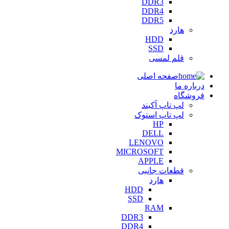
DDR3
DDR4
DDR5
هارد
HDD
SSD
قلم لمسی
صفحه اصلی
درباره ما
فروشگاه
لپ تاپ آکبند
لپ تاپ استوک
HP
DELL
LENOVO
MICROSOFT
APPLE
قطعات جانبی
هارد
HDD
SSD
RAM
DDR3
DDR4