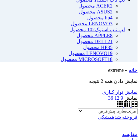
2 محصول
ACER
2 محصول
ASUS
4 محصول
hp
3 محصول
LENOVO
لپ تاپ استوک
102 محصول
8 محصول
APPLE
21 محصول
DELL
35 محصول
HP
19 محصول
LENOVO
18 محصول
MICROSOFT
خانه
»
extreme
نمایش دادن همه 2 نتیجه
نمایش نوار کناری
نمایش
9
12
36
فروخته شده
مشکی
مقايسه