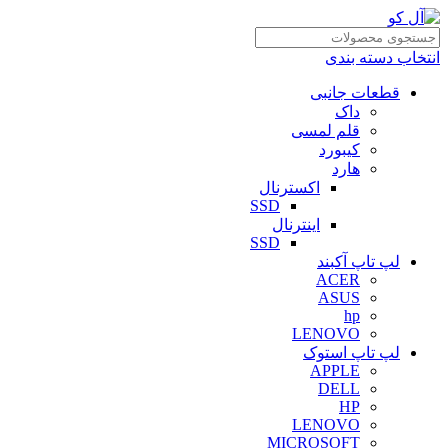
انتخاب دسته بندی
قطعات جانبی
داک
قلم لمسی
کیبورد
هارد
اکسترنال
SSD
اینترنال
SSD
لپ تاپ آکبند
ACER
ASUS
hp
LENOVO
لپ تاپ استوک
APPLE
DELL
HP
LENOVO
MICROSOFT