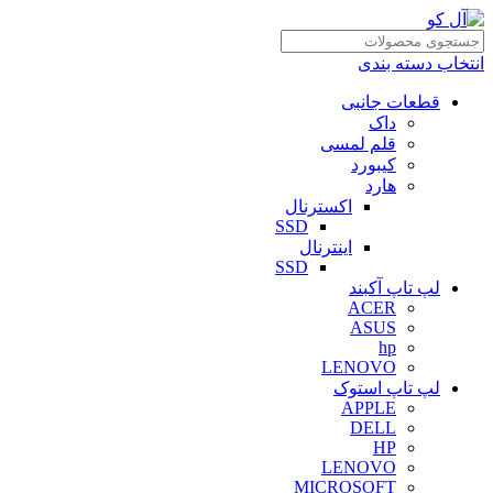
انتخاب دسته بندی
قطعات جانبی
داک
قلم لمسی
کیبورد
هارد
اکسترنال
SSD
اینترنال
SSD
لپ تاپ آکبند
ACER
ASUS
hp
LENOVO
لپ تاپ استوک
APPLE
DELL
HP
LENOVO
MICROSOFT