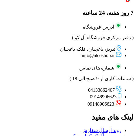
7 روز هفته، 24 ساعته
آدرس فروشگاه
( دفتر مرکزی فروشگاه آل کو )
تبریز، یاغچیان، فلکه یاغچیان
info@alcoshop.ir
شماره های تماس
( ساعات کاری از 9 صبح الی 18 )
04133862407
09148906623
09148906623
لینک های مفید
روند ارسال سفارش