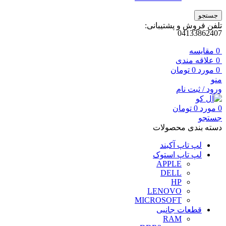
جستجو
تلفن فروش و پشتیبانی:
04133862407
0
مقايسه
0
علاقه مندی
0
مورد
0
تومان
منو
ورود / ثبت نام
0
مورد
0
تومان
جستجو
دسته بندی محصولات
لپ تاپ آکبند
لپ تاپ استوک
APPLE
DELL
HP
LENOVO
MICROSOFT
قطعات جانبی
RAM