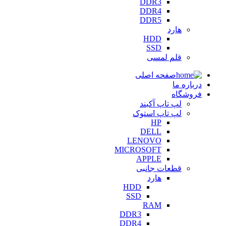
DDR3
DDR4
DDR5
هارد
HDD
SSD
قلم لمسی
صفحه اصلی
درباره ما
فروشگاه
لپ تاپ آکبند
لپ تاپ استوک
HP
DELL
LENOVO
MICROSOFT
APPLE
قطعات جانبی
هارد
HDD
SSD
RAM
DDR3
DDR4