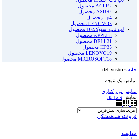
2 محصول
ACER
2 محصول
ASUS
4 محصول
hp
3 محصول
LENOVO
لپ تاپ استوک
102 محصول
8 محصول
APPLE
21 محصول
DELL
35 محصول
HP
19 محصول
LENOVO
18 محصول
MICROSOFT
خانه
»
dell vostro
نمایش یک نتیجه
نمایش نوار کناری
نمایش
9
12
36
فروخته شده
مشکی
مقايسه