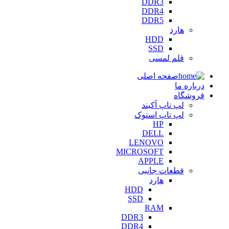
DDR3
DDR4
DDR5
هارد
HDD
SSD
قلم لمسی
صفحه اصلی
درباره ما
فروشگاه
لپ تاپ آکبند
لپ تاپ استوک
HP
DELL
LENOVO
MICROSOFT
APPLE
قطعات جانبی
هارد
HDD
SSD
RAM
DDR3
DDR4