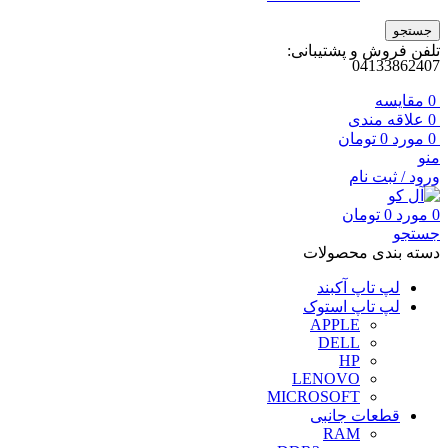
جستجو
تلفن فروش و پشتیبانی:
04133862407
0
مقايسه
0
علاقه مندی
0
مورد
0
تومان
منو
ورود / ثبت نام
0
مورد
0
تومان
جستجو
دسته بندی محصولات
لپ تاپ آکبند
لپ تاپ استوک
APPLE
DELL
HP
LENOVO
MICROSOFT
قطعات جانبی
RAM