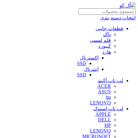
انتخاب دسته بندی
قطعات جانبی
داک
قلم لمسی
کیبورد
هارد
اکسترنال
SSD
اینترنال
SSD
لپ تاپ آکبند
ACER
ASUS
hp
LENOVO
لپ تاپ استوک
APPLE
DELL
HP
LENOVO
MICROSOFT