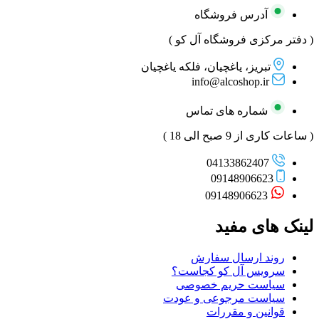
آدرس فروشگاه
( دفتر مرکزی فروشگاه آل کو )
تبریز، یاغچیان، فلکه یاغچیان
info@alcoshop.ir
شماره های تماس
( ساعات کاری از 9 صبح الی 18 )
04133862407
09148906623
09148906623
لینک های مفید
روند ارسال سفارش
سرویس آل کو کجاست؟
سیاست حریم خصوصی
سیاست مرجوعی و عودت
قوانین و مقررات