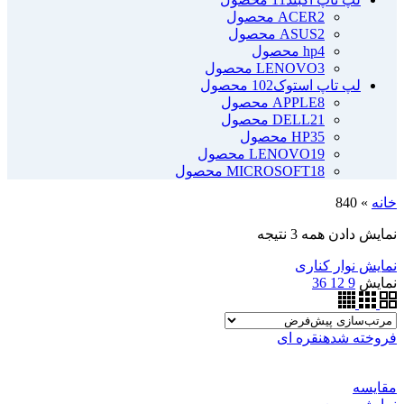
2 محصول
ACER
2 محصول
ASUS
4 محصول
hp
3 محصول
LENOVO
لپ تاپ استوک
102 محصول
8 محصول
APPLE
21 محصول
DELL
35 محصول
HP
19 محصول
LENOVO
18 محصول
MICROSOFT
خانه
»
840
نمایش دادن همه 3 نتیجه
نمایش نوار کناری
نمایش
9
12
36
فروخته شده
نقره ای
مقايسه