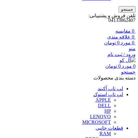
جستجو
تلفن فروش و پشتیبانی:
04133862407
0
مقايسه
0
علاقه مندی
0
مورد
0
تومان
منو
ورود / ثبت نام
0
مورد
0
تومان
جستجو
دسته بندی محصولات
لپ تاپ آکبند
لپ تاپ استوک
APPLE
DELL
HP
LENOVO
MICROSOFT
قطعات جانبی
RAM