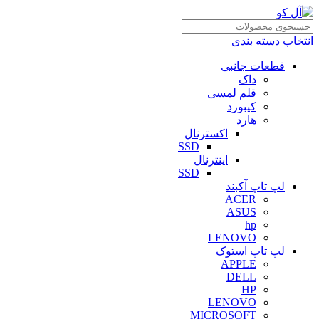
انتخاب دسته بندی
قطعات جانبی
داک
قلم لمسی
کیبورد
هارد
اکسترنال
SSD
اینترنال
SSD
لپ تاپ آکبند
ACER
ASUS
hp
LENOVO
لپ تاپ استوک
APPLE
DELL
HP
LENOVO
MICROSOFT