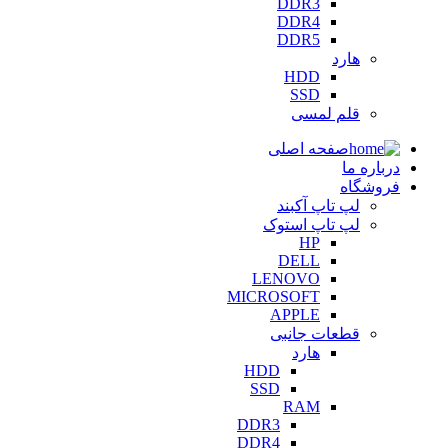
DDR3
DDR4
DDR5
هارد
HDD
SSD
قلم لمسی
صفحه اصلی
درباره ما
فروشگاه
لپ تاپ آکبند
لپ تاپ استوک
HP
DELL
LENOVO
MICROSOFT
APPLE
قطعات جانبی
هارد
HDD
SSD
RAM
DDR3
DDR4