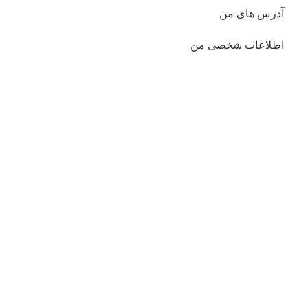
آدرس های من
اطلاعات شخصی من
دسترسی سریع
درباره ما
فروشگاه
قوانین و مقررات
تماس با ما
همراه ما باشید!