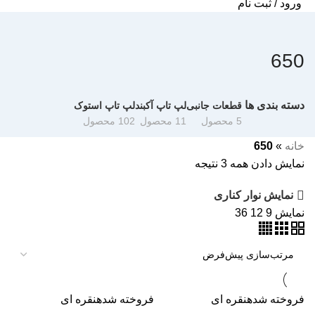
ورود / ثبت نام
650
دسته بندی ها
قطعات جانبی
لپ تاپ آکبند
لپ تاپ استوک
5 محصول
11 محصول
102 محصول
خانه
»
650
نمایش دادن همه 3 نتیجه
نمایش نوار کناری
نمایش
9
12
36
فروخته شده
نقره ای
فروخته شده
نقره ای