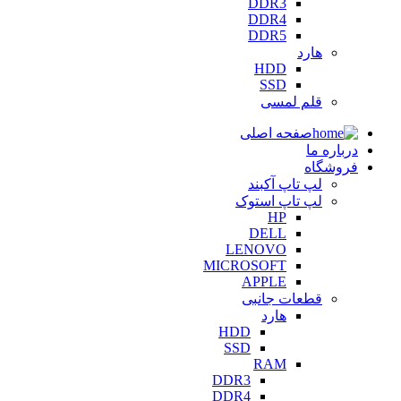
DDR3
DDR4
DDR5
هارد
HDD
SSD
قلم لمسی
صفحه اصلی
درباره ما
فروشگاه
لپ تاپ آکبند
لپ تاپ استوک
HP
DELL
LENOVO
MICROSOFT
APPLE
قطعات جانبی
هارد
HDD
SSD
RAM
DDR3
DDR4