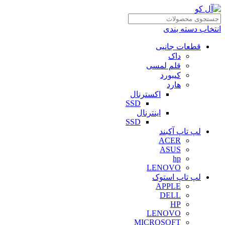
انتخاب دسته بندی
قطعات جانبی
داک
قلم لمسی
کیبورد
هارد
اکسترنال
SSD
اینترنال
SSD
لپ تاپ آکبند
ACER
ASUS
hp
LENOVO
لپ تاپ استوک
APPLE
DELL
HP
LENOVO
MICROSOFT