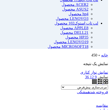
2 محصول
ACER
2 محصول
ASUS
4 محصول
hp
3 محصول
LENOVO
لپ تاپ استوک
102 محصول
8 محصول
APPLE
21 محصول
DELL
35 محصول
HP
19 محصول
LENOVO
18 محصول
MICROSOFT
خانه
»
450
نمایش یک نتیجه
نمایش نوار کناری
نمایش
9
12
36
فروخته شده
مشکی
مقايسه