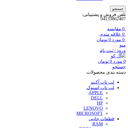
جستجو
تلفن فروش و پشتیبانی:
04133862407
0
مقايسه
0
علاقه مندی
0
مورد
0
تومان
منو
ورود / ثبت نام
0
مورد
0
تومان
جستجو
دسته بندی محصولات
لپ تاپ آکبند
لپ تاپ استوک
APPLE
DELL
HP
LENOVO
MICROSOFT
قطعات جانبی
RAM