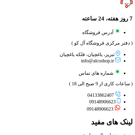
7 روز هفته، 24 ساعته
آدرس فروشگاه
( دفتر مرکزی فروشگاه آل کو )
تبریز، یاغچیان، فلکه یاغچیان
info@alcoshop.ir
شماره های تماس
( ساعات کاری از 9 صبح الی 18 )
04133862407
09148906623
09148906623
لینک های مفید