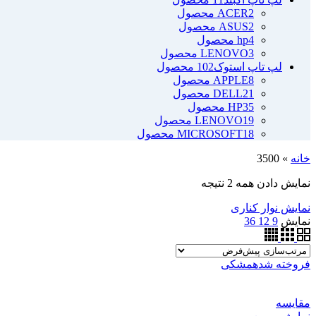
2 محصول
ACER
2 محصول
ASUS
4 محصول
hp
3 محصول
LENOVO
لپ تاپ استوک
102 محصول
8 محصول
APPLE
21 محصول
DELL
35 محصول
HP
19 محصول
LENOVO
18 محصول
MICROSOFT
خانه
»
3500
نمایش دادن همه 2 نتیجه
نمایش نوار کناری
نمایش
9
12
36
فروخته شده
مشکی
مقايسه