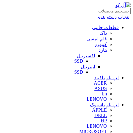
انتخاب دسته بندی
قطعات جانبی
داک
قلم لمسی
کیبورد
هارد
اکسترنال
SSD
اینترنال
SSD
لپ تاپ آکبند
ACER
ASUS
hp
LENOVO
لپ تاپ استوک
APPLE
DELL
HP
LENOVO
MICROSOFT