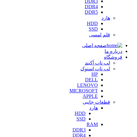
DDR3
DDR4
DDR5
هارد
HDD
SSD
قلم لمسی
صفحه اصلی
درباره ما
فروشگاه
لپ تاپ آکبند
لپ تاپ استوک
HP
DELL
LENOVO
MICROSOFT
APPLE
قطعات جانبی
هارد
HDD
SSD
RAM
DDR3
DDR4