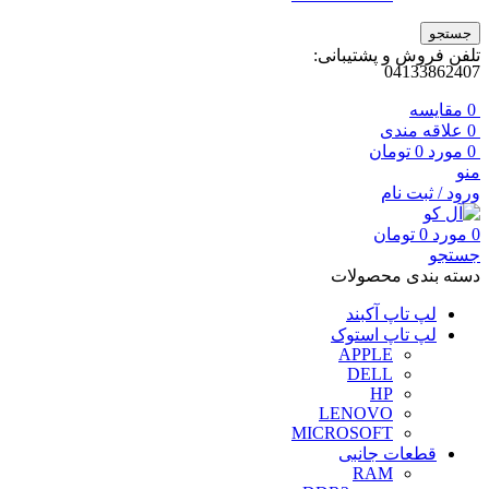
جستجو
تلفن فروش و پشتیبانی:
04133862407
0
مقايسه
0
علاقه مندی
0
مورد
0
تومان
منو
ورود / ثبت نام
0
مورد
0
تومان
جستجو
دسته بندی محصولات
لپ تاپ آکبند
لپ تاپ استوک
APPLE
DELL
HP
LENOVO
MICROSOFT
قطعات جانبی
RAM