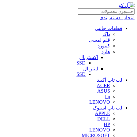
انتخاب دسته بندی
قطعات جانبی
داک
قلم لمسی
کیبورد
هارد
اکسترنال
SSD
اینترنال
SSD
لپ تاپ آکبند
ACER
ASUS
hp
LENOVO
لپ تاپ استوک
APPLE
DELL
HP
LENOVO
MICROSOFT