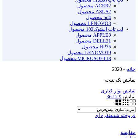
2 محصول
ACER
2 محصول
ASUS
4 محصول
hp
3 محصول
LENOVO
لپ تاپ استوک
102 محصول
8 محصول
APPLE
21 محصول
DELL
35 محصول
HP
19 محصول
LENOVO
18 محصول
MICROSOFT
خانه
»
2020
نمایش یک نتیجه
نمایش نوار کناری
نمایش
9
12
36
فروخته شده
نقره ای
مقايسه