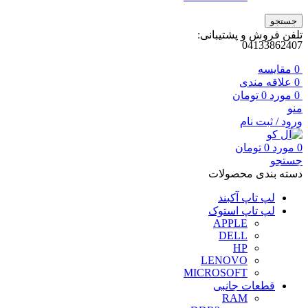
جستجو
تلفن فروش و پشتیبانی:
04133862407
0
مقايسه
0
علاقه مندی
0
مورد
0
تومان
منو
ورود / ثبت نام
0
مورد
0
تومان
جستجو
دسته بندی محصولات
لپ تاپ آکبند
لپ تاپ استوک
APPLE
DELL
HP
LENOVO
MICROSOFT
قطعات جانبی
RAM