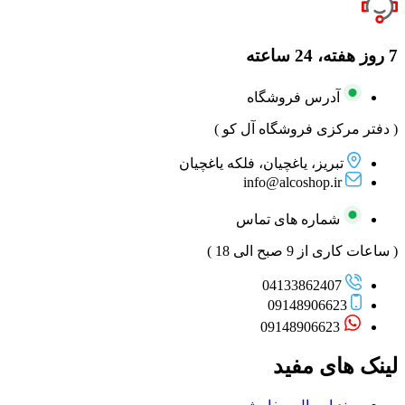
7 روز هفته، 24 ساعته
آدرس فروشگاه
( دفتر مرکزی فروشگاه آل کو )
تبریز، یاغچیان، فلکه یاغچیان
info@alcoshop.ir
شماره های تماس
( ساعات کاری از 9 صبح الی 18 )
04133862407
09148906623
09148906623
لینک های مفید