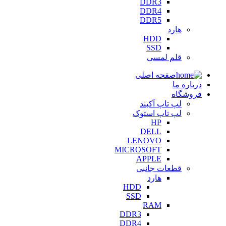
DDR3
DDR4
DDR5
هارد
HDD
SSD
قلم لمسی
صفحه اصلی
درباره ما
فروشگاه
لپ تاپ آکبند
لپ تاپ استوک
HP
DELL
LENOVO
MICROSOFT
APPLE
قطعات جانبی
هارد
HDD
SSD
RAM
DDR3
DDR4