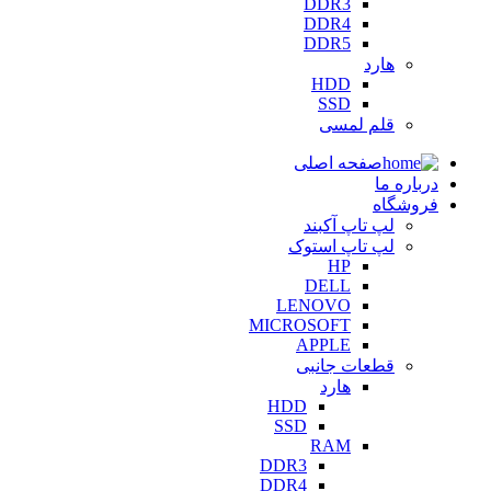
DDR3
DDR4
DDR5
هارد
HDD
SSD
قلم لمسی
صفحه اصلی
درباره ما
فروشگاه
لپ تاپ آکبند
لپ تاپ استوک
HP
DELL
LENOVO
MICROSOFT
APPLE
قطعات جانبی
هارد
HDD
SSD
RAM
DDR3
DDR4