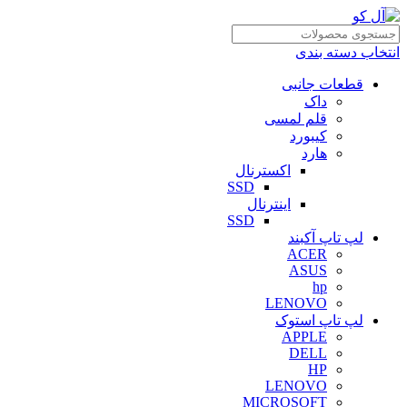
انتخاب دسته بندی
قطعات جانبی
داک
قلم لمسی
کیبورد
هارد
اکسترنال
SSD
اینترنال
SSD
لپ تاپ آکبند
ACER
ASUS
hp
LENOVO
لپ تاپ استوک
APPLE
DELL
HP
LENOVO
MICROSOFT