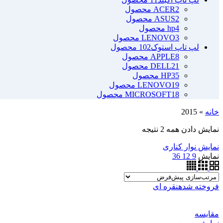
2 محصول
ACER
2 محصول
ASUS
4 محصول
hp
3 محصول
LENOVO
لپ تاپ استوک
102 محصول
8 محصول
APPLE
21 محصول
DELL
35 محصول
HP
19 محصول
LENOVO
18 محصول
MICROSOFT
خانه
»
2015
نمایش دادن همه 2 نتیجه
نمایش نوار کناری
نمایش
9
12
36
فروخته شده
نقره ای
مقايسه