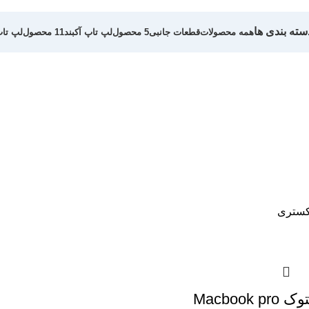
سته بندی ها
همه
محصولات
قطعات جانبی
5 محصول
لپ تاپ آکبند
11 محصول
لپ تا
کستری
لپ تاپ استوک Macbook pro