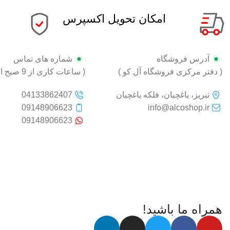
امکان تحویل اکسپرس
آدرس فروشگاه
شماره های تماس
( دفتر مرکزی فروشگاه آل کو )
( ساعات کاری از 9 صبح الی 18 )
تبریز، یاغچیان، فلکه یاغچیان
04133862407
09148906623
info@alcoshop.ir
09148906623
همراه ما باشید!