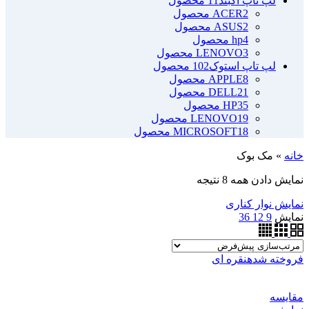
لپ تاپ آکبند
11 محصول
2 محصول
ACER
2 محصول
ASUS
4 محصول
hp
3 محصول
LENOVO
لپ تاپ استوک
102 محصول
8 محصول
APPLE
21 محصول
DELL
35 محصول
HP
19 محصول
LENOVO
18 محصول
MICROSOFT
خانه
»
مک بوک
نمایش دادن همه 8 نتیجه
نمایش نوار کناری
نمایش
9
12
36
فروخته شده
نقره ای
مقايسه