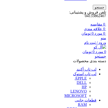
جستجو
تلفن فروش و پشتیبانی:
04133862407
0
مقايسه
0
علاقه مندی
0
مورد
0
تومان
منو
ورود / ثبت نام
0
مورد
0
تومان
جستجو
دسته بندی محصولات
لپ تاپ آکبند
لپ تاپ استوک
APPLE
DELL
HP
LENOVO
MICROSOFT
قطعات جانبی
RAM