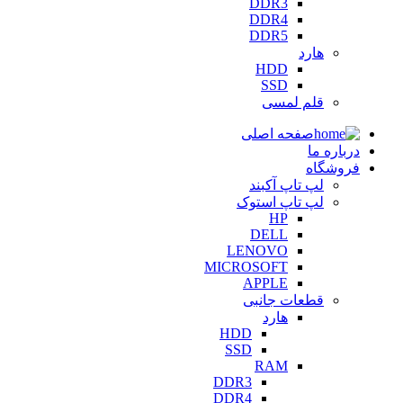
DDR3
DDR4
DDR5
هارد
HDD
SSD
قلم لمسی
صفحه اصلی
درباره ما
فروشگاه
لپ تاپ آکبند
لپ تاپ استوک
HP
DELL
LENOVO
MICROSOFT
APPLE
قطعات جانبی
هارد
HDD
SSD
RAM
DDR3
DDR4