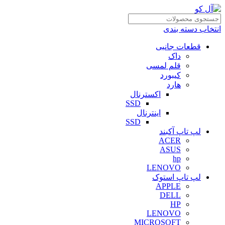
انتخاب دسته بندی
قطعات جانبی
داک
قلم لمسی
کیبورد
هارد
اکسترنال
SSD
اینترنال
SSD
لپ تاپ آکبند
ACER
ASUS
hp
LENOVO
لپ تاپ استوک
APPLE
DELL
HP
LENOVO
MICROSOFT