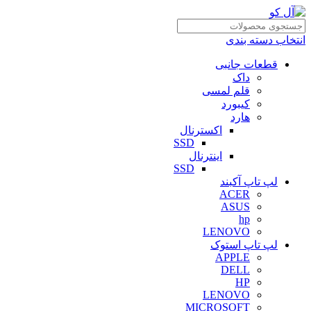
انتخاب دسته بندی
قطعات جانبی
داک
قلم لمسی
کیبورد
هارد
اکسترنال
SSD
اینترنال
SSD
لپ تاپ آکبند
ACER
ASUS
hp
LENOVO
لپ تاپ استوک
APPLE
DELL
HP
LENOVO
MICROSOFT