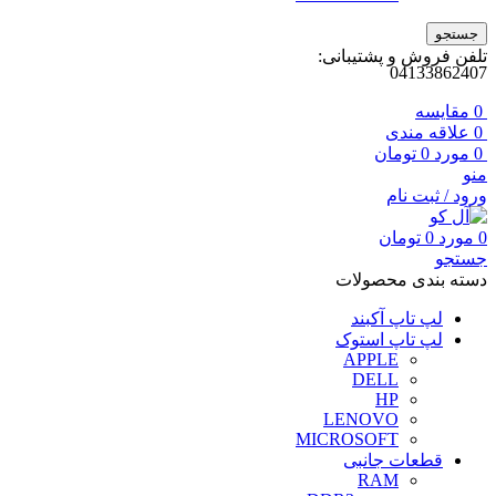
جستجو
تلفن فروش و پشتیبانی:
04133862407
0
مقايسه
0
علاقه مندی
0
مورد
0
تومان
منو
ورود / ثبت نام
0
مورد
0
تومان
جستجو
دسته بندی محصولات
لپ تاپ آکبند
لپ تاپ استوک
APPLE
DELL
HP
LENOVO
MICROSOFT
قطعات جانبی
RAM