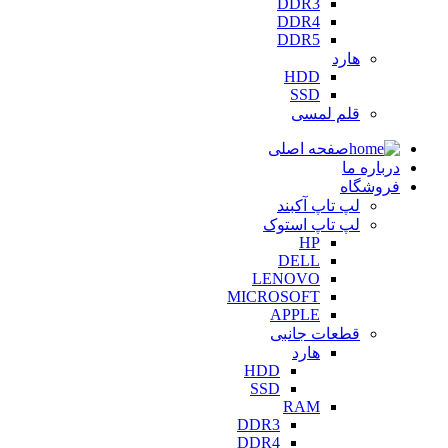
DDR3
DDR4
DDR5
هارد
HDD
SSD
قلم لمسی
صفحه اصلی
درباره ما
فروشگاه
لپ تاپ آکبند
لپ تاپ استوک
HP
DELL
LENOVO
MICROSOFT
APPLE
قطعات جانبی
هارد
HDD
SSD
RAM
DDR3
DDR4