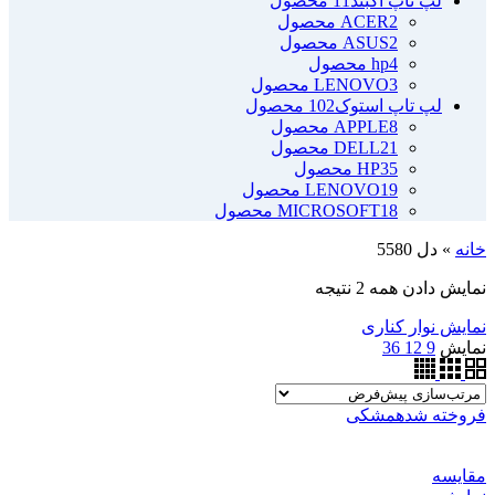
لپ تاپ آکبند
11 محصول
2 محصول
ACER
2 محصول
ASUS
4 محصول
hp
3 محصول
LENOVO
لپ تاپ استوک
102 محصول
8 محصول
APPLE
21 محصول
DELL
35 محصول
HP
19 محصول
LENOVO
18 محصول
MICROSOFT
خانه
»
دل 5580
نمایش دادن همه 2 نتیجه
نمایش نوار کناری
نمایش
9
12
36
فروخته شده
مشکی
مقايسه