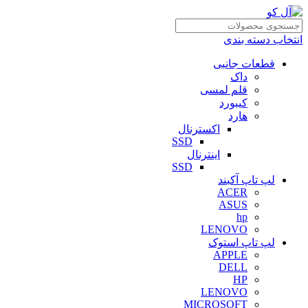
انتخاب دسته بندی
قطعات جانبی
داک
قلم لمسی
کیبورد
هارد
اکسترنال
SSD
اینترنال
SSD
لپ تاپ آکبند
ACER
ASUS
hp
LENOVO
لپ تاپ استوک
APPLE
DELL
HP
LENOVO
MICROSOFT