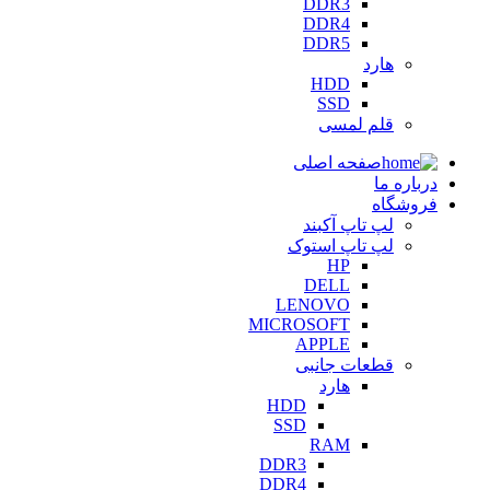
DDR3
DDR4
DDR5
هارد
HDD
SSD
قلم لمسی
صفحه اصلی
درباره ما
فروشگاه
لپ تاپ آکبند
لپ تاپ استوک
HP
DELL
LENOVO
MICROSOFT
APPLE
قطعات جانبی
هارد
HDD
SSD
RAM
DDR3
DDR4