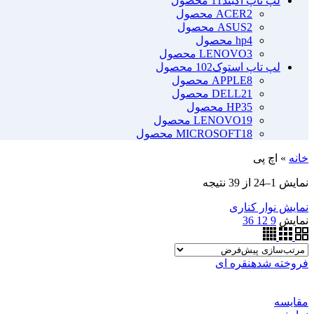
لپ تاپ آکبند
11 محصول
2 محصول
ACER
2 محصول
ASUS
4 محصول
hp
3 محصول
LENOVO
لپ تاپ استوک
102 محصول
8 محصول
APPLE
21 محصول
DELL
35 محصول
HP
19 محصول
LENOVO
18 محصول
MICROSOFT
خانه
»
اچ پی
نمایش 1–24 از 39 نتیجه
نمایش نوار کناری
نمایش
9
12
36
فروخته شده
نقره ای
مقايسه