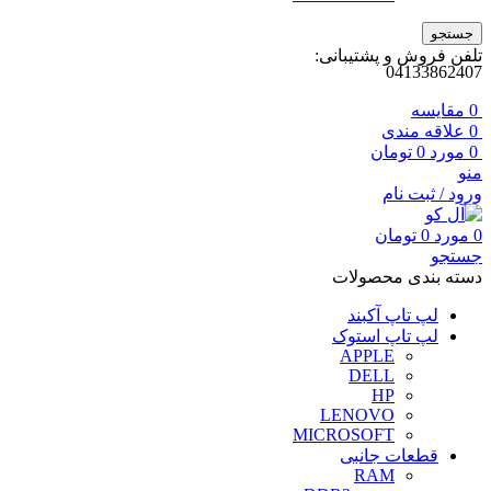
جستجو
تلفن فروش و پشتیبانی:
04133862407
0
مقايسه
0
علاقه مندی
0
مورد
0
تومان
منو
ورود / ثبت نام
0
مورد
0
تومان
جستجو
دسته بندی محصولات
لپ تاپ آکبند
لپ تاپ استوک
APPLE
DELL
HP
LENOVO
MICROSOFT
قطعات جانبی
RAM